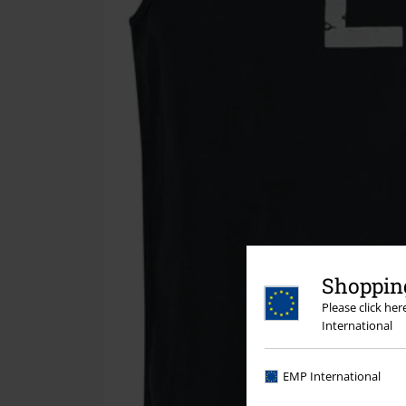
Shopping
Please click he
International
EMP International