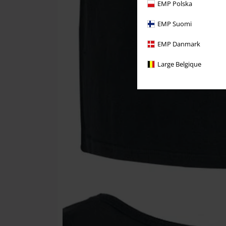
EMP Polska
EMP Suomi
EMP Danmark
Large Belgique