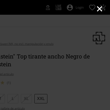
×
0
Login
cluyen IVA, no incl. manipulación y envío
tein" Top tirante ancho Negro de
tein
el artículo
(1)
M
L
XL
XXL
tallaje de artículo