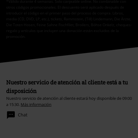
*Válido durante 4 semanas. Solo canjeable online. No combinable con
otros códigos promocionales. El descuento será aplicado después de
introducir el código en el primer paso del proceso de compra. Libros,
media (CD, DVD, LP, etc.), tickets, Rammstein, (Till) Lindemann, Die Ärzte,
Die Toten Hosen, Feine Sahne Fischfilet, Broilers, Böhse Onkelz, cheques-
regalo y artículos que incluyen una donación están excluidos de la
promoción.
Nuestro servicio de atención al cliente está a tu
disposición
Nuestro servicio de atención al cliente estará hoy disponible de 09:00
a 15:30.
Más información
Chat