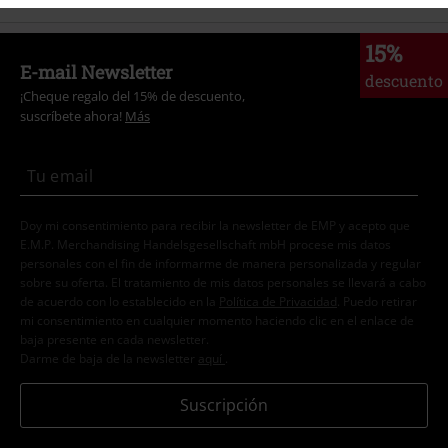
15%
E-mail Newsletter
descuento
¡Cheque regalo del 15% de descuento,
suscríbete ahora!
Más
Doy mi consentimiento para recibir la newsletter de EMP y acepto que
E.M.P. Merchandising Handelsgesellschaft mbH procese mis datos
personales con el fin de informarme de manera personalizada y regular
sobre su oferta. El tratamiento de mis datos personales se llevará a cabo
de acuerdo con lo establecido en la
Política de Privacidad
. Puedo retirar
mi consentimiento en cualquier momento haciendo clic en el enlace de
baja presente en cada newsletter.
Darme de baja de la newsletter
aquí
.
Suscripción