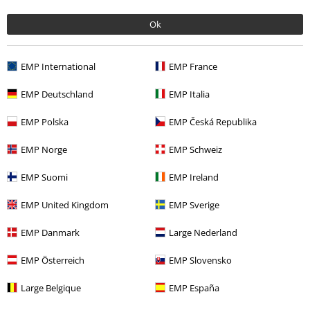
Ok
EMP International
EMP France
EMP Deutschland
EMP Italia
23,99 €
Desde
EMP Polska
EMP Česká Republika
EMP Norge
EMP Schweiz
Más categorías. Más opciones
Nuevo
Ropa
Camisetas & Tops
Camisetas
EMP Suomi
EMP Ireland
Ropa & accesorios
Tops
Camisetas
EMP United Kingdom
EMP Sverige
Estilos
Ropa negra
Camisetas negras
EMP Danmark
Large Nederland
Estilos
Motero
Ropa
Camisetas
EMP Österreich
EMP Slovensko
Estilos
Motero
Biker Hombre
Large Belgique
EMP España