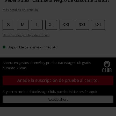
Más detalles del artículo
Elige
S
M
L
XL
XXL
3XL
4XL
tu
Dimensiones y tallaje de artículo
talla
Disponible para envío inmediato
Ahorra en gastos de envío y prueba Backstage Club gratis
durante 30 días
Añade la suscripción de prueba al carrito.
Si ya eres socio del Backstage Club, puedes iniciar sesión aquí:
Accede ahora