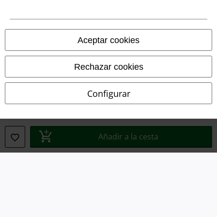
Aviso Legal
Ley protección de datos
Aceptar cookies
Eliminación de residuos y protección del medioambiente
Rechazar cookies
Declaración de Conformidad
Configurar
Información sobre accesibilidad
Configuración Cookies
Añadir a la cesta
Cancelar pedido
Todos los precios incluyen el IVA pero no los
gastos de transporte
© 1986-2026 E.M.P. Merchandising HGmbH