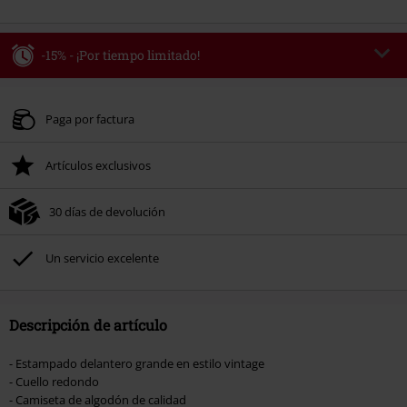
-15% - ¡Por tiempo limitado!
Código
WEEKEND
Copia el código
Válido hasta 8/9/26
Paga por factura
Solo online. Pedido mínimo 49,99 €.
Artículos exclusivos
Tras introducir el código, el descuento se deducirá automáticamente al final
del pedido.
30 días de devolución
No acumulable con otras promociones Códigos promocionales.. Quedan
excluidos de este descuento: libros, artículos multimedia, entradas,
Rammstein, (Till) Lindemann, Böhse Onkelz, Broilers, Die Ärzte, Die Toten
Un servicio excelente
Hosen, Metality, Funko Pop!, vales regalo y artículos que incluyan una
donación.
Descripción de artículo
- Estampado delantero grande en estilo vintage
- Cuello redondo
- Camiseta de algodón de calidad