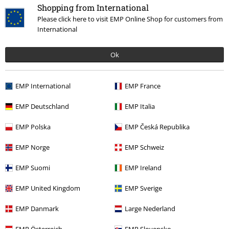
Shopping from International
Talla comprada: XXL
Please click here to visit EMP Online Shop for customers from
MUY CHULO Y CALENTITO
International
Es un chandal muy chulo y calentito, NO tiene bolsillos pero ya
contaba con ello. sirve para chico, una talla XXL es una talla 46 de
Ok
pantalon, y L de sudadera.
EMP International
EMP France
Calidad
EMP Deutschland
EMP Italia
5
Diseño
EMP Polska
EMP Česká Republika
5
Ajuste
EMP Norge
EMP Schweiz
5
Reseña verificada
EMP Suomi
EMP Ireland
¿Te ha sido útil esta opinión?
EMP United Kingdom
EMP Sverige
EMP Danmark
Large Nederland