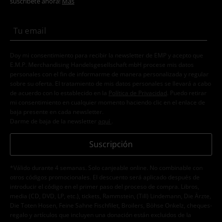
suscríbete ahora!
Más
Doy mi consentimiento para recibir la newsletter de EMP y acepto que
E.M.P. Merchandising Handelsgesellschaft mbH procese mis datos
personales con el fin de informarme de manera personalizada y regular
sobre su oferta. El tratamiento de mis datos personales se llevará a cabo
de acuerdo con lo establecido en la
Política de Privacidad
. Puedo retirar
mi consentimiento en cualquier momento haciendo clic en el enlace de
baja presente en cada newsletter.
Darme de baja de la newsletter
aquí
.
Suscripción
*Válido durante 4 semanas. Solo canjeable online. No combinable con
otros códigos promocionales. El descuento será aplicado después de
introducir el código en el primer paso del proceso de compra. Libros,
media (CD, DVD, LP, etc.), tickets, Rammstein, (Till) Lindemann, Die Ärzte,
Die Toten Hosen, Feine Sahne Fischfilet, Broilers, Böhse Onkelz, cheques-
regalo y artículos que incluyen una donación están excluidos de la