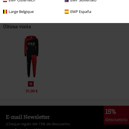
EMP Österreich
EMP Slovensko
Comentario
Large Belgique
EMP España
Última visita
Enviar comentario
%
51,99 €
15%
E-mail Newsletter
descuento
¡Cheque regalo del 15% de descuento,