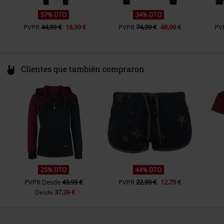
57% DTO
34% DTO
PVPR
44,99 €
18,99 €
PVPR
74,99 €
48,99 €
PV
Clientes que también compraron
25% DTO
44% DTO
PVPR
Desde
49,99 €
PVPR
22,99 €
12,79 €
37,39 €
Desde