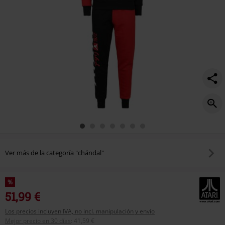
Ver más de la categoría "chándal"
%
51,99 €
Los precios incluyen IVA, no incl. manipulación y envío
Mejor precio en 30 días
:
41,59 €