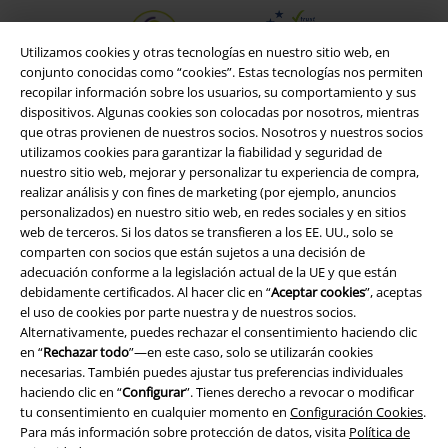
Utilizamos cookies y otras tecnologías en nuestro sitio web, en
conjunto conocidas como “cookies”. Estas tecnologías nos permiten
recopilar información sobre los usuarios, su comportamiento y sus
dispositivos. Algunas cookies son colocadas por nosotros, mientras
que otras provienen de nuestros socios. Nosotros y nuestros socios
utilizamos cookies para garantizar la fiabilidad y seguridad de
nuestro sitio web, mejorar y personalizar tu experiencia de compra,
realizar análisis y con fines de marketing (por ejemplo, anuncios
personalizados) en nuestro sitio web, en redes sociales y en sitios
web de terceros. Si los datos se transfieren a los EE. UU., solo se
comparten con socios que están sujetos a una decisión de
adecuación conforme a la legislación actual de la UE y que están
Legal
debidamente certificados. Al hacer clic en “
Aceptar cookies
”, aceptas
el uso de cookies por parte nuestra y de nuestros socios.
Términos y Condiciones
Alternativamente, puedes rechazar el consentimiento haciendo clic
en “
Rechazar todo
”—en este caso, solo se utilizarán cookies
Aviso Legal
necesarias. También puedes ajustar tus preferencias individuales
haciendo clic en “
Configurar
”. Tienes derecho a revocar o modificar
Ley protección de datos
tu consentimiento en cualquier momento en
Configuración Cookies
.
Para más información sobre protección de datos, visita
Política de