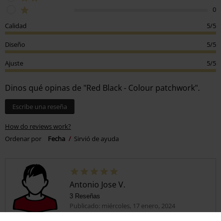
0
Calidad
5/5
Diseño
5/5
Ajuste
5/5
Dinos qué opinas de "Red Black - Colour patchwork".
Escribe una reseña
How do reviews work?
Ordenar por
Fecha
Sirvió de ayuda
Antonio Jose V.
3 Reseñas
Publicado: miércoles, 17 enero, 2024
Tú estatura en metros (ej. 1,82): 1,62