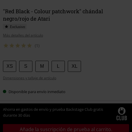
"Red Black - Colour patchwork" chándal
negro/rojo de Atari
Exclusivo
Más detalles del artículo
(1)
Elige
XS
S
M
L
XL
tu
Dimensiones y tallaje de artículo
talla
Disponible para envío inmediato
Ahorra en gastos de envío y prueba Backstage Club gratis
durante 30 días
Añade la suscripción de prueba al carrito.