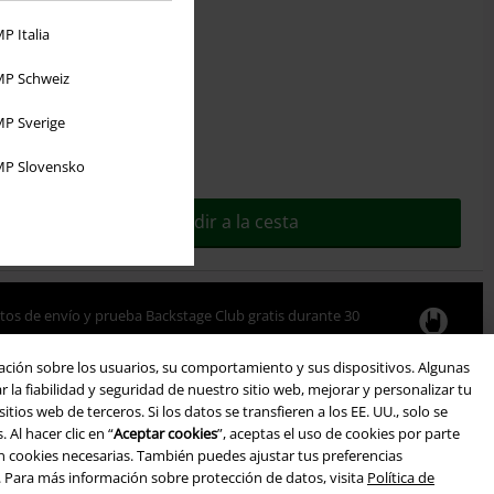
(5)
P Italia
M-L
XL-XXL
P Schweiz
P Sverige
P Slovensko
 para envío inmediato
Añadir a la cesta
tos de envío y prueba Backstage Club gratis durante 30
ación sobre los usuarios, su comportamiento y sus dispositivos. Algunas
Añade la suscripción de prueba al carrito.
la fiabilidad y seguridad de nuestro sitio web, mejorar y personalizar tu
ios web de terceros. Si los datos se transfieren a los EE. UU., solo se
Al hacer clic en “
Aceptar cookies
”, aceptas el uso de cookies por parte
io del Backstage Club, puedes iniciar sesión aquí:
án cookies necesarias. También puedes ajustar tus preferencias
Accede ahora
. Para más información sobre protección de datos, visita
Política de