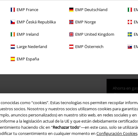
EMP France
EMP Deutschland
EM
Elige
XS-S
EMP Česká Republika
EMP Norge
EM
tu
Info tallas
EMP Ireland
EMP United Kingdom
EM
talla
Large Nederland
EMP Österreich
EM
Disponible
EMP España
Ahorra en gas
días
o conocidas como “cookies”. Estas tecnologías nos permiten recopilar inform
tros socios. Nosotros y nuestros socios utilizamos cookies para garantizar 
mplo, anuncios personalizados) en nuestro sitio web, en redes sociales y en sit
orme a la legislación actual de la UE y que están debidamente certificados. 
Si ya eres soc
entimiento haciendo clic en “
Rechazar todo
”—en este caso, solo se utilizar
modificar tu consentimiento en cualquier momento en
Configuración Cookies