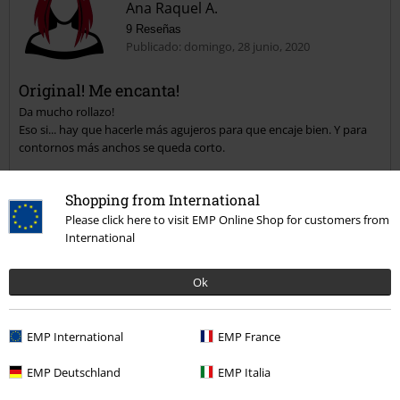
Ana Raquel A.
9 Reseñas
Publicado: domingo, 28 junio, 2020
Original! Me encanta!
Da mucho rollazo!
Eso si... hay que hacerle más agujeros para que encaje bien. Y para
contornos más anchos se queda corto.
Shopping from International
Please click here to visit EMP Online Shop for customers from
Reseña verificada
International
¿Te ha sido útil esta opinión?
Ok
EMP International
EMP France
Comentario
EMP Deutschland
EMP Italia