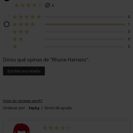
4
0
1
0
0
0
Dinos qué opinas de "Rhune Harness".
Escribe una reseña
How do reviews work?
Ordenar por
Fecha
Sirvió de ayuda