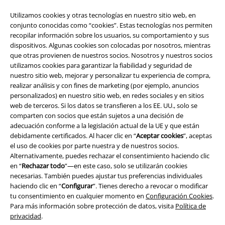
Utilizamos cookies y otras tecnologías en nuestro sitio web, en
conjunto conocidas como “cookies”. Estas tecnologías nos permiten
recopilar información sobre los usuarios, su comportamiento y sus
dispositivos. Algunas cookies son colocadas por nosotros, mientras
que otras provienen de nuestros socios. Nosotros y nuestros socios
utilizamos cookies para garantizar la fiabilidad y seguridad de
nuestro sitio web, mejorar y personalizar tu experiencia de compra,
realizar análisis y con fines de marketing (por ejemplo, anuncios
personalizados) en nuestro sitio web, en redes sociales y en sitios
web de terceros. Si los datos se transfieren a los EE. UU., solo se
Legal
comparten con socios que están sujetos a una decisión de
Términos y Condiciones
adecuación conforme a la legislación actual de la UE y que están
debidamente certificados. Al hacer clic en “
Aceptar cookies
”, aceptas
el uso de cookies por parte nuestra y de nuestros socios.
Aviso Legal
Alternativamente, puedes rechazar el consentimiento haciendo clic
en “
Rechazar todo
”—en este caso, solo se utilizarán cookies
Ley protección de datos
necesarias. También puedes ajustar tus preferencias individuales
haciendo clic en “
Configurar
”. Tienes derecho a revocar o modificar
Eliminación de residuos y protección del medioambiente
tu consentimiento en cualquier momento en
Configuración Cookies
.
Para más información sobre protección de datos, visita
Política de
Declaración de Conformidad
privacidad
.