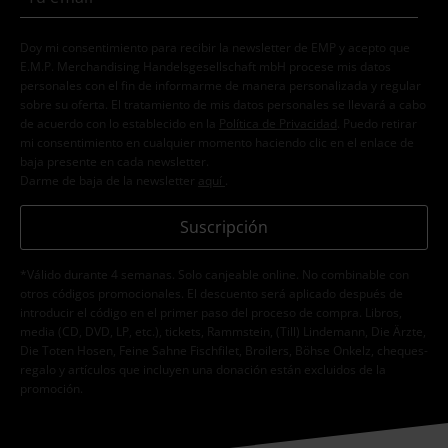
Doy mi consentimiento para recibir la newsletter de EMP y acepto que
E.M.P. Merchandising Handelsgesellschaft mbH procese mis datos
personales con el fin de informarme de manera personalizada y regular
sobre su oferta. El tratamiento de mis datos personales se llevará a cabo
de acuerdo con lo establecido en la
Política de Privacidad
. Puedo retirar
mi consentimiento en cualquier momento haciendo clic en el enlace de
baja presente en cada newsletter.
Darme de baja de la newsletter
aquí
.
Suscripción
*Válido durante 4 semanas. Solo canjeable online. No combinable con
otros códigos promocionales. El descuento será aplicado después de
introducir el código en el primer paso del proceso de compra. Libros,
media (CD, DVD, LP, etc.), tickets, Rammstein, (Till) Lindemann, Die Ärzte,
Die Toten Hosen, Feine Sahne Fischfilet, Broilers, Böhse Onkelz, cheques-
regalo y artículos que incluyen una donación están excluidos de la
promoción.