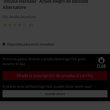
"Rhune Harness" Arnés Negro de Banned
Alternative
Más detalles del artículo
(1)
Elige
Disponible para envío inmediato
tu
talla
Ahorra en gastos de envío y prueba Backstage Club gratis
durante 30 días
Añade la suscripción de prueba al carrito.
Si ya eres socio del Backstage Club, puedes iniciar sesión aquí:
Accede ahora