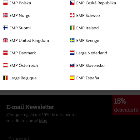
EMP Polska
EMP Česká Republika
Más categorías. Más opciones
EMP Norge
EMP Schweiz
Ofertas %
Mujer
Accesorios
Cinturones
EMP Suomi
EMP Ireland
Marcas Ropa
Banned Alternative
Accesorios
EMP United Kingdom
EMP Sverige
Enviar comentario
Accesorios
Cinturones y Hebillas
EMP Danmark
Large Nederland
Ofertas %
Accesorios
Cinturones & Hebillas
EMP Österreich
EMP Slovensko
Mujer
Accesorios Mujer
Cinturones y Hebillas
Large Belgique
EMP España
15%
E-mail Newsletter
descuento
¡Cheque regalo del 15% de descuento,
suscríbete ahora!
Más