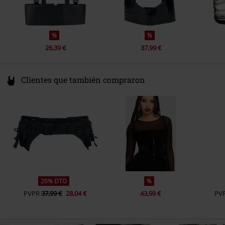
%
%
26,39 €
37,99 €
Clientes que también compraron
26% DTO
%
PVPR
37,99 €
28,04 €
43,99 €
PV