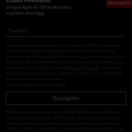
E-mail Newsletter
descuento
¡Cheque regalo del 15% de descuento,
suscríbete ahora!
Más
Doy mi consentimiento para recibir la newsletter de EMP y acepto que
E.M.P. Merchandising Handelsgesellschaft mbH procese mis datos
personales con el fin de informarme de manera personalizada y regular
sobre su oferta. El tratamiento de mis datos personales se llevará a cabo
de acuerdo con lo establecido en la
Política de Privacidad
. Puedo retirar
mi consentimiento en cualquier momento haciendo clic en el enlace de
baja presente en cada newsletter.
Darme de baja de la newsletter
aquí
.
Suscripción
*Válido durante 4 semanas. Solo canjeable online. No combinable con
otros códigos promocionales. El descuento será aplicado después de
introducir el código en el primer paso del proceso de compra. Libros,
media (CD, DVD, LP, etc.), tickets, Rammstein, (Till) Lindemann, Die Ärzte,