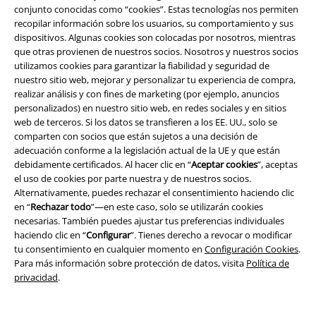
conjunto conocidas como “cookies”. Estas tecnologías nos permiten
Política de Devolución
recopilar información sobre los usuarios, su comportamiento y sus
dispositivos. Algunas cookies son colocadas por nosotros, mientras
Devolver un artículo
que otras provienen de nuestros socios. Nosotros y nuestros socios
utilizamos cookies para garantizar la fiabilidad y seguridad de
Información de tallas generales
nuestro sitio web, mejorar y personalizar tu experiencia de compra,
realizar análisis y con fines de marketing (por ejemplo, anuncios
Cancelar mi membresía BSC
personalizados) en nuestro sitio web, en redes sociales y en sitios
web de terceros. Si los datos se transfieren a los EE. UU., solo se
Métodos de pago
comparten con socios que están sujetos a una decisión de
adecuación conforme a la legislación actual de la UE y que están
debidamente certificados. Al hacer clic en “
Aceptar cookies
”, aceptas
el uso de cookies por parte nuestra y de nuestros socios.
Alternativamente, puedes rechazar el consentimiento haciendo clic
Descuentos para ti
en “
Rechazar todo
”—en este caso, solo se utilizarán cookies
necesarias. También puedes ajustar tus preferencias individuales
Concursos
haciendo clic en “
Configurar
”. Tienes derecho a revocar o modificar
tu consentimiento en cualquier momento en
Configuración Cookies
.
Cheques Regalo
Para más información sobre protección de datos, visita
Política de
privacidad
.
Descuento para estudiantes
EMP Backstage Club