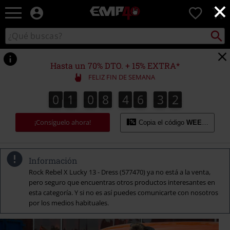
×
EMP
0
-
Música,
Buscar
Buscar
Películas,
en
TV
el
&
catálogo
Hasta un 70% DTO. + 15% EXTRA*
Gaming
FELIZ FIN DE SEMANA
Merch
-
0
1
0
8
4
6
3
1
0
1
0
8
4
6
3
0
2
0
1
Ropa
Alternativa
¡Consíguelo ahora!
Copia el código
WEEKEND
Información
Rock Rebel X Lucky 13 - Dress (577470) ya no está a la venta,
pero seguro que encuentras otros productos interesantes en
esta categoría. Y si no es así puedes comunicarte con nosotros
por los medios habituales.