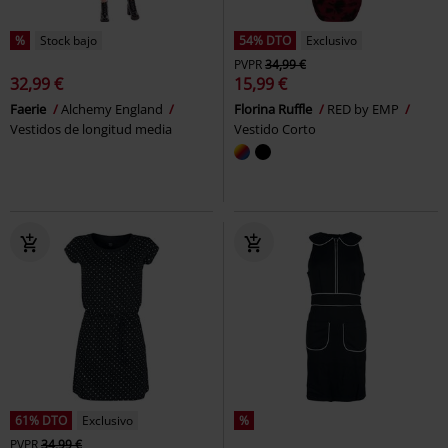
%
Stock bajo
54% DTO
Exclusivo
PVPR
34,99 €
32,99 €
15,99 €
Faerie
Alchemy England
Florina Ruffle
RED by EMP
Vestidos de longitud media
Vestido Corto
61% DTO
Exclusivo
%
PVPR
34,99 €