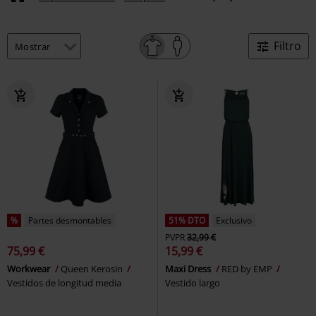
Filtro
%
Partes desmontables
51% DTO
Exclusivo
PVPR
32,99 €
75,99 €
15,99 €
Workwear
Queen Kerosin
Maxi Dress
RED by EMP
Vestidos de longitud media
Vestido largo