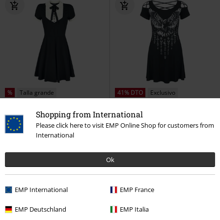
%
Talla grande
41% DTO
Exclusivo
PVPR
44,99 €
50,99 €
26,39 €
Shopping from International
Desde
Please click here to visit EMP Online Shop for customers from
In A Mood
Jawbreaker
Vestido
Raven
Black Premium by EMP
International
Corto
Vestido Corto
Ok
EMP International
EMP France
EMP Deutschland
EMP Italia