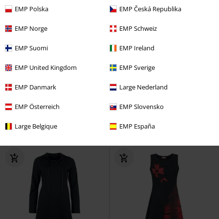
EMP Polska
EMP Česká Republika
EMP Norge
EMP Schweiz
EMP Suomi
EMP Ireland
25% DTO
Exclusivo
22% DTO
Stock bajo
EMP United Kingdom
EMP Sverige
PVPR
Desde
34,99 €
PVPR
34,99 €
25,99 €
26,99 €
Desde
EMP Danmark
Large Nederland
Living Legend
Rock Rebel by
Valeria - Mini Vestido
RED by
EMP
Vestido Corto
EMP
Vestido Corto
EMP Österreich
EMP Slovensko
Large Belgique
EMP España