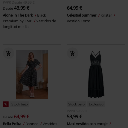
PVPR
Desde
49,99 €
43,99 €
64,99 €
Desde
Alone In The Dark
Black
Celestial Summer
Killstar
Premium by EMP
Vestidos de
Vestido Corto
longitud media
%
Stock bajo
Stock bajo
Exclusivo
PVPR
59,99 €
64,99 €
53,99 €
Desde
Bella Polka
Banned
Vestidos
Maxi vestido con encaje