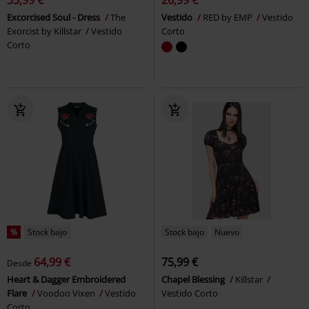
35,99 €
26,99 €
Excorcised Soul - Dress
The
Vestido
RED by EMP
Vestido
Exorcist by Killstar
Vestido
Corto
Corto
%
Stock bajo
Stock bajo
Nuevo
64,99 €
75,99 €
Desde
Heart & Dagger Embroidered
Chapel Blessing
Killstar
Flare
Voodoo Vixen
Vestido
Vestido Corto
Corto