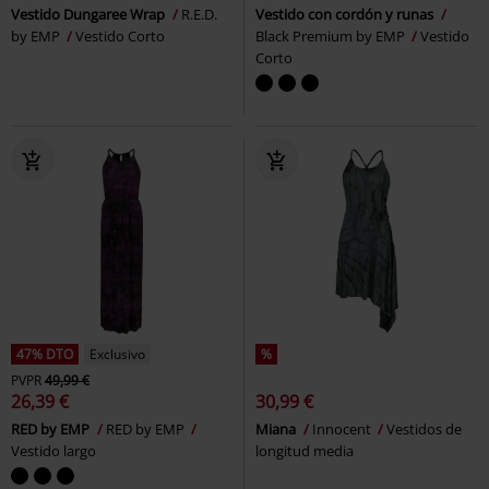
Vestido Dungaree Wrap
R.E.D.
Vestido con cordón y runas
by EMP
Vestido Corto
Black Premium by EMP
Vestido
Corto
47% DTO
Exclusivo
%
PVPR
49,99 €
26,39 €
30,99 €
RED by EMP
RED by EMP
Miana
Innocent
Vestidos de
Vestido largo
longitud media