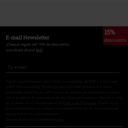
15%
E-mail Newsletter
descuento
¡Cheque regalo del 15% de descuento,
suscríbete ahora!
Más
Doy mi consentimiento para recibir la newsletter de EMP y acepto que
E.M.P. Merchandising Handelsgesellschaft mbH procese mis datos
personales con el fin de informarme de manera personalizada y regular
sobre su oferta. El tratamiento de mis datos personales se llevará a cabo
de acuerdo con lo establecido en la
Política de Privacidad
. Puedo retirar
mi consentimiento en cualquier momento haciendo clic en el enlace de
baja presente en cada newsletter.
Darme de baja de la newsletter
aquí
.