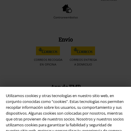
Contrareembolso
Envío
CORREOS RECOGIDA
CORREOS ENTREGA
EN OFICINA
A DOMICILIO
App de EMP
¡Descarga la nueva App EMP totalmente GRATIS y disfruta de todas
Utilizamos cookies y otras tecnologías en nuestro sitio web, en
sus nuevas funciones y ventajas!
conjunto conocidas como “cookies”. Estas tecnologías nos permiten
recopilar información sobre los usuarios, su comportamiento y sus
dispositivos. Algunas cookies son colocadas por nosotros, mientras
que otras provienen de nuestros socios. Nosotros y nuestros socios
utilizamos cookies para garantizar la fiabilidad y seguridad de
nuestro sitio web, mejorar y personalizar tu experiencia de compra,