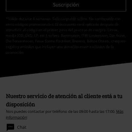
Suscripción
*Válido durante 4 semanas. Solo canjeable online. No combinable con
otros códigos promocionales. El descuento será aplicado después de
introducir el código en el primer paso del proceso de compra. Libros,
media (CD, DVD, LP, etc.), tickets, Rammstein, (Till) Lindemann, Die Ärzte,
Die Toten Hosen, Feine Sahne Fischfilet, Broilers, Böhse Onkelz, cheques-
regalo y artículos que incluyen una donación están excluidos de la
promoción.
Nuestro servicio de atención al cliente está a tu
disposición
Nos puedes contactar por teléfono de las 09:00 hasta las 17:00.
Más
información
Chat