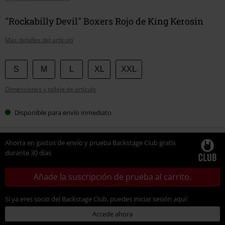
"Rockabilly Devil" Boxers Rojo de King Kerosin
Más detalles del artículo
Elige
S
M
L
XL
XXL
tu
Dimensiones y tallaje de artículo
talla
Disponible para envío inmediato
Ahorra en gastos de envío y prueba Backstage Club gratis
durante 30 días
Añade la suscripción de prueba al carrito.
Si ya eres socio del Backstage Club, puedes iniciar sesión aquí:
Accede ahora