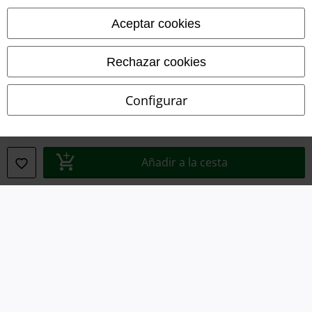
Legal
Aceptar cookies
Términos y Condiciones
Aviso Legal
Rechazar cookies
Ley protección de datos
Configurar
Eliminación de residuos y protección del medioambiente
Declaración de Conformidad
Añadir a la cesta
Información sobre accesibilidad
Configuración Cookies
Cancelar pedido
Todos los precios incluyen el IVA pero no los
gastos de transporte
© 1986-2026 E.M.P. Merchandising HGmbH