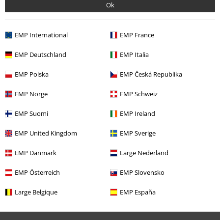
Ok
EMP International
EMP France
%
EMP Deutschland
EMP Italia
14,44 €
EMP Polska
EMP Česká Republika
EMP Norge
EMP Schweiz
Más categorías. Más opciones
EMP Suomi
EMP Ireland
Estilos
Rockwear
Rockwear Hombre
EMP United Kingdom
EMP Sverige
Estilos
Rockwear
Ropa
Ropa Interior
EMP Danmark
Large Nederland
Estilos
Rockabilly
Rockabilly Hombre
EMP Österreich
EMP Slovensko
Estilos
Rockabilly
Ropa
Large Belgique
EMP España
Ofertas %
Hombre
Ropa
Ropa interior
Calzoncillos Boxer