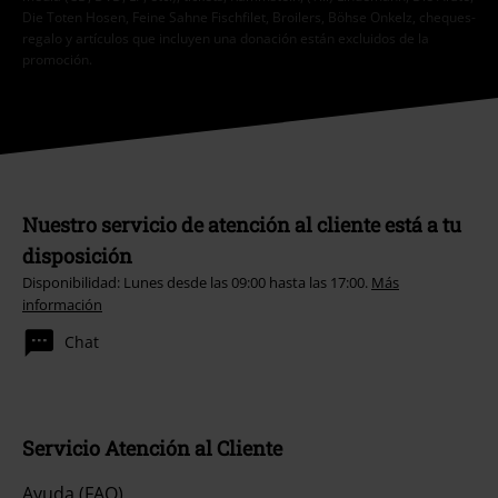
Die Toten Hosen, Feine Sahne Fischfilet, Broilers, Böhse Onkelz, cheques-
regalo y artículos que incluyen una donación están excluidos de la
promoción.
Nuestro servicio de atención al cliente está a tu
disposición
Disponibilidad: Lunes desde las 09:00 hasta las 17:00.
Más
información
Chat
Servicio Atención al Cliente
Ayuda (FAQ)