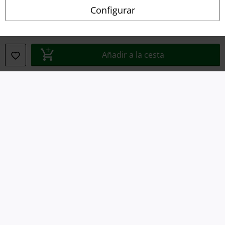
Ley protección de datos
Configurar
Eliminación de residuos y protección del medioambiente
Declaración de Conformidad
Añadir a la cesta
Información sobre accesibilidad
Configuración Cookies
Cancelar pedido
Todos los precios incluyen el IVA pero no los
gastos de transporte
© 1986-2026 E.M.P. Merchandising HGmbH
Tiendas EMP online