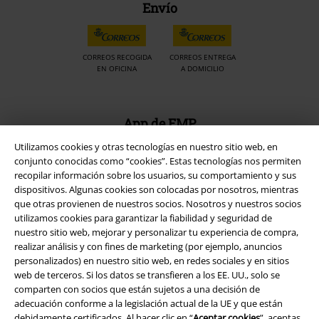
Envío
CORREOS RECOGIDA
CORREOS ENTREGA
EN OFICINA
A DOMICILIO
App de EMP
¡Descarga la nueva App EMP totalmente GRATIS y disfruta de todas
Utilizamos cookies y otras tecnologías en nuestro sitio web, en
sus nuevas funciones y ventajas!
conjunto conocidas como “cookies”. Estas tecnologías nos permiten
recopilar información sobre los usuarios, su comportamiento y sus
dispositivos. Algunas cookies son colocadas por nosotros, mientras
que otras provienen de nuestros socios. Nosotros y nuestros socios
utilizamos cookies para garantizar la fiabilidad y seguridad de
nuestro sitio web, mejorar y personalizar tu experiencia de compra,
A Warner Music Group Company
realizar análisis y con fines de marketing (por ejemplo, anuncios
personalizados) en nuestro sitio web, en redes sociales y en sitios
web de terceros. Si los datos se transfieren a los EE. UU., solo se
comparten con socios que están sujetos a una decisión de
adecuación conforme a la legislación actual de la UE y que están
debidamente certificados. Al hacer clic en “
Aceptar cookies
”, aceptas