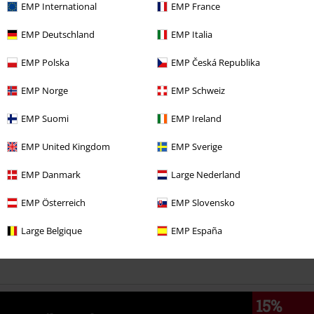
EMP International
EMP France
EMP Deutschland
EMP Italia
%
91,99 €
EMP Polska
EMP Česká Republika
EMP Norge
EMP Schweiz
Más categorías. Más opciones
EMP Suomi
EMP Ireland
Marcas Ropa
Mujer
EMP United Kingdom
EMP Sverige
Nuevo
Ropa
Chaquetas
Chaquetas Invierno
EMP Danmark
Large Nederland
Estilos
Básicos
Basics Mujer
EMP Österreich
EMP Slovensko
Estilos
Básicos
Ropa
Chaquetas
Large Belgique
EMP España
Ropa
Chaquetas
Chaquetas Invierno
15%