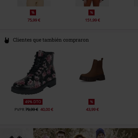
Color
Gris oscuro
%
%
75,99 €
151,99 €
Clientes que también compraron
49% DTO
%
PVPR
79,99 €
40,00 €
43,99 €