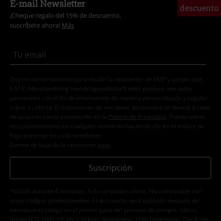
E-mail Newsletter
descuento
¡Cheque regalo del 15% de descuento,
suscríbete ahora!
Más
Doy mi consentimiento para recibir la newsletter de EMP y acepto que
E.M.P. Merchandising Handelsgesellschaft mbH procese mis datos
personales con el fin de informarme de manera personalizada y regular
sobre su oferta. El tratamiento de mis datos personales se llevará a cabo
de acuerdo con lo establecido en la
Política de Privacidad
. Puedo retirar
mi consentimiento en cualquier momento haciendo clic en el enlace de
baja presente en cada newsletter.
Darme de baja de la newsletter
aquí
.
Suscripción
*Válido durante 4 semanas. Solo canjeable online. No combinable con
otros códigos promocionales. El descuento será aplicado después de
introducir el código en el primer paso del proceso de compra. Libros,
media (CD, DVD, LP, etc.), tickets, Rammstein, (Till) Lindemann, Die Ärzte,