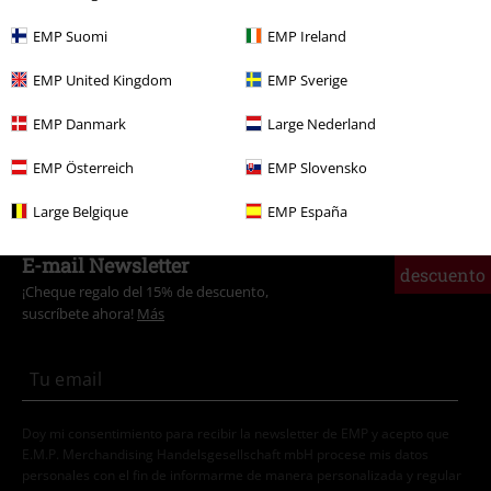
Hombre
Ropa
Camisetas
Camisetas
EMP Suomi
EMP Ireland
Band Merch
Top Bands
Paleface Swiss
EMP United Kingdom
EMP Sverige
Band Merch
Ropa
Camisetas
EMP Danmark
Large Nederland
Ofertas %
Ropa
Camisetas & Tops
Camisetas
EMP Österreich
EMP Slovensko
Large Belgique
EMP España
15%
E-mail Newsletter
descuento
¡Cheque regalo del 15% de descuento,
suscríbete ahora!
Más
Doy mi consentimiento para recibir la newsletter de EMP y acepto que
E.M.P. Merchandising Handelsgesellschaft mbH procese mis datos
personales con el fin de informarme de manera personalizada y regular