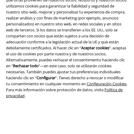
que otras provienen de nuestros socios. Nosotros y nuestros socios
utilizamos cookies para garantizar la fiabilidad y seguridad de
nuestro sitio web, mejorar y personalizar tu experiencia de compra,
realizar análisis y con fines de marketing (por ejemplo, anuncios
personalizados) en nuestro sitio web, en redes sociales y en sitios
web de terceros. Si los datos se transfieren a los EE. UU., solo se
Legal
comparten con socios que están sujetos a una decisión de
adecuación conforme a la legislación actual de la UE y que están
Términos y Condiciones
debidamente certificados. Al hacer clic en “
Aceptar cookies
”, aceptas
el uso de cookies por parte nuestra y de nuestros socios.
Aviso Legal
Alternativamente, puedes rechazar el consentimiento haciendo clic
en “
Rechazar todo
”—en este caso, solo se utilizarán cookies
Ley protección de datos
necesarias. También puedes ajustar tus preferencias individuales
haciendo clic en “
Configurar
”. Tienes derecho a revocar o modificar
tu consentimiento en cualquier momento en
Configuración Cookies
.
Eliminación de residuos y protección del medioambiente
Para más información sobre protección de datos, visita
Política de
privacidad
.
Declaración de Conformidad
Información sobre accesibilidad
Configuración Cookies