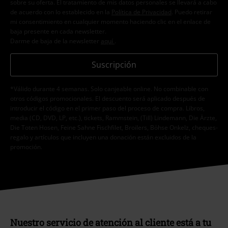
sobre su oferta. El tratamiento de mis datos personales se llevará a cabo
de acuerdo con lo establecido en la
Política de Privacidad
. Puedo retirar
mi consentimiento en cualquier momento haciendo clic en el enlace de
baja presente en cada newsletter.
Darme de baja de la newsletter
aquí
.
Suscripción
*Válido durante 4 semanas. Solo canjeable online. No combinable con
otros códigos promocionales. El descuento será aplicado después de
introducir el código en el primer paso del proceso de compra. Libros,
media (CD, DVD, LP, etc.), tickets, Rammstein, (Till) Lindemann, Die Ärzte,
Die Toten Hosen, Feine Sahne Fischfilet, Broilers, Böhse Onkelz, cheques-
regalo y artículos que incluyen una donación están excluidos de la
promoción.
Nuestro servicio de atención al cliente está a tu