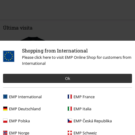
Última visita
Shopping from International
Please click here to visit EMP Online Shop for customers from
International
Ok
19,99 €
Desde
EMP International
EMP France
EMP Deutschland
EMP Italia
Más categorías. Más opciones
EMP Polska
EMP Česká Republika
Hombre
Exclusivo
EMP Norge
EMP Schweiz