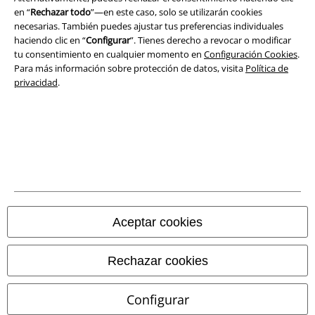
Legal
en “
Rechazar todo
”—en este caso, solo se utilizarán cookies
Términos y Condiciones
necesarias. También puedes ajustar tus preferencias individuales
haciendo clic en “
Configurar
”. Tienes derecho a revocar o modificar
tu consentimiento en cualquier momento en
Configuración Cookies
.
Aviso Legal
Para más información sobre protección de datos, visita
Política de
privacidad
.
Ley protección de datos
Eliminación de residuos y protección del medioambiente
Declaración de Conformidad
Información sobre accesibilidad
Configuración Cookies
Aceptar cookies
Cancelar pedido
Rechazar cookies
Todos los precios incluyen el IVA pero no los
gastos de transporte
© 1986-2026 E.M.P. Merchandising HGmbH
Configurar