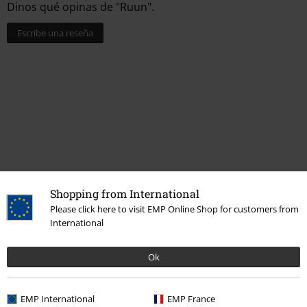
Dinos qué opinas de "Ruun".
Escribe una reseña
Shopping from International
Please click here to visit EMP Online Shop for customers from
Más categorías. Más opciones
International
Band Merch
Top Bands
Enslaved
Ok
Band Merch
Media
CDs
Ofertas %
Media
CDs
EMP International
EMP France