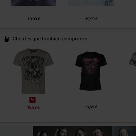
6.
Essence
7.
Api-vat
10,99 €
19,99 €
8.
Heir to the cosmic seed
Clientes que también compraron
%
19,99 €
19,99 €