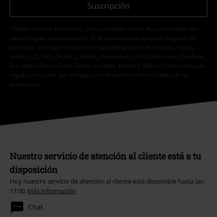
Suscripción
*Válido durante 4 semanas. Solo canjeable online. No combinable con
otros códigos promocionales. El descuento será aplicado después de
introducir el código en el primer paso del proceso de compra. Libros,
media (CD, DVD, LP, etc.), tickets, Rammstein, (Till) Lindemann, Die Ärzte,
Die Toten Hosen, Feine Sahne Fischfilet, Broilers, Böhse Onkelz, cheques-
regalo y artículos que incluyen una donación están excluidos de la
promoción.
Nuestro servicio de atención al cliente está a tu
disposición
Hoy nuestro servicio de atención al cliente está disponible hasta las:
17:00.
Más información
Chat