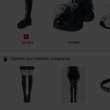
www.koifootwear.com
Puntera
Redondo
Color
negro/rosa
%
107,99 €
107,99 €
Clientes que también compraron