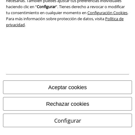
necesarias. También puedes ajustar tus preferencias individuales
Términos y Condiciones
haciendo clic en “
Configurar
”. Tienes derecho a revocar o modificar
tu consentimiento en cualquier momento en
Configuración Cookies
.
Para más información sobre protección de datos, visita
Política de
Aviso Legal
privacidad
.
Ley protección de datos
Eliminación de residuos y protección del medioambiente
Declaración de Conformidad
Información sobre accesibilidad
Aceptar cookies
Configuración Cookies
Cancelar pedido
Rechazar cookies
Todos los precios incluyen el IVA pero no los
gastos de transporte
Configurar
© 1986-2026 E.M.P. Merchandising HGmbH