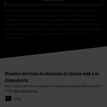
*Válido durante 4 semanas. Solo canjeable online. No combinable con
otros códigos promocionales. El descuento será aplicado después de
introducir el código en el primer paso del proceso de compra. Libros,
media (CD, DVD, LP, etc.), tickets, Rammstein, (Till) Lindemann, Die Ärzte,
Die Toten Hosen, Feine Sahne Fischfilet, Broilers, Böhse Onkelz, cheques-
regalo y artículos que incluyen una donación están excluidos de la
promoción.
Nuestro servicio de atención al cliente está a tu
disposición
Hoy nuestro servicio de atención al cliente está disponible hasta las:
17:00.
Más información
Chat