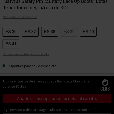
"Salvius Safety Pin Military Lace Up Boots" Botas
de cordones negro/rosa de KOI
Más detalles del artículo
Elige
ES 36
ES 37
ES 38
ES 39
ES 40
tu
talla
ES 41
Dimensiones y tallaje de artículo
Disponible para envío inmediato
Ahorra en gastos de envío y prueba Backstage Club gratis
durante 30 días
Añade la suscripción de prueba al carrito.
Si ya eres socio del Backstage Club, puedes iniciar sesión aquí: