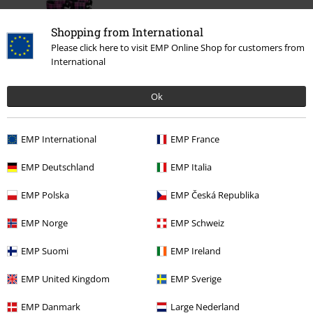
Shopping from International
Please click here to visit EMP Online Shop for customers from
International
Ok
124,99 €
EMP International
EMP France
EMP Deutschland
EMP Italia
Más categorías. Más opciones
EMP Polska
EMP Česká Republika
Nuevo
Zapatos
EMP Norge
EMP Schweiz
Ropa
Zapatos
Botas
Lace Up Booties
EMP Suomi
EMP Ireland
Ofertas %
Mujer
Ropa
EMP United Kingdom
EMP Sverige
Ofertas %
Mujer
Zapatos
Botas
EMP Danmark
Large Nederland