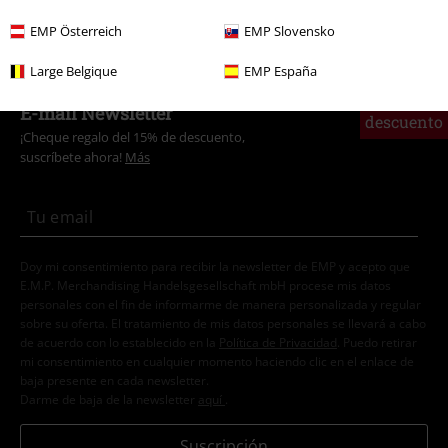
Ofertas %
Zapatos
Zapatos para Anudar
EMP Österreich
EMP Slovensko
Large Belgique
EMP España
15%
E-mail Newsletter
descuento
¡Cheque regalo del 15% de descuento,
suscríbete ahora!
Más
Doy mi consentimiento para recibir la newsletter de EMP y acepto que
E.M.P. Merchandising Handelsgesellschaft mbH procese mis datos
personales con el fin de informarme de manera personalizada y regular
sobre su oferta. El tratamiento de mis datos personales se llevará a cabo
de acuerdo con lo establecido en la
Política de Privacidad
. Puedo retirar
mi consentimiento en cualquier momento haciendo clic en el enlace de
baja presente en cada newsletter.
Darme de baja de la newsletter
aquí
.
Suscripción