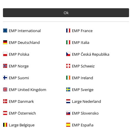
Ok
EMP International
EMP France
EMP Deutschland
EMP Italia
PVPR
24,99 €
19,99 €
EMP Polska
EMP Česká Republika
EMP Norge
EMP Schweiz
Más categorías. Más opciones
EMP Suomi
EMP Ireland
Ropa
Camisetas & Tops
Camisetas
EMP United Kingdom
EMP Sverige
Ropa & accesorios
Tops
Camisetas
EMP Danmark
Large Nederland
Estilos
Ropa negra
Camisetas negras
EMP Österreich
EMP Slovensko
Ofertas %
Merch de Bandas
Camisetas
Large Belgique
EMP España
Ofertas %
Hombre
Ropa
Camisetas & Tops