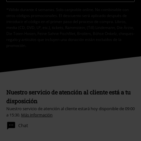
*Válido durante 4 semanas. Solo canjeable online. No combinable con
otros códigos promocionales. El descuento será aplicado después de
introducir el código en el primer paso del proceso de compra. Libros,
media (CD, DVD, LP, etc.), tickets, Rammstein, (Till) Lindemann, Die Ärzte,
Die Toten Hosen, Feine Sahne Fischfilet, Broilers, Böhse Onkelz, cheques-
regalo y artículos que incluyen una donación están excluidos de la
promoción.
Nuestro servicio de atención al cliente está a tu
disposición
Nuestro servicio de atención al cliente estará hoy disponible de 09:00
a 15:30.
Más información
Chat