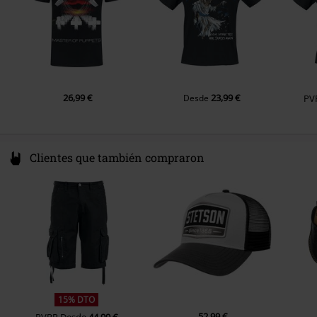
Bolsillos
Sin bolsillos
Color
Negro
26,99 €
23,99 €
Desde
PV
Clientes que también compraron
15% DTO
52,99 €
PVPR
Desde
44,99 €