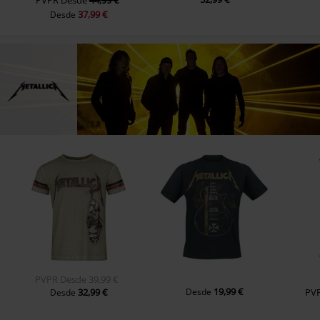
37,99 €
Desde
PVPR
Desde
39,99 €
19,99 €
32,99 €
Desde
PV
Desde