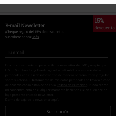
15%
E-mail Newsletter
descuento
¡Cheque regalo del 15% de descuento,
suscríbete ahora!
Más
Doy mi consentimiento para recibir la newsletter de EMP y acepto que
E.M.P. Merchandising Handelsgesellschaft mbH procese mis datos
personales con el fin de informarme de manera personalizada y regular
sobre su oferta. El tratamiento de mis datos personales se llevará a cabo
de acuerdo con lo establecido en la
Política de Privacidad
. Puedo retirar
mi consentimiento en cualquier momento haciendo clic en el enlace de
baja presente en cada newsletter.
Darme de baja de la newsletter
aquí
.
Suscripción