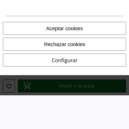
Términos y Condiciones
Aviso Legal
Ley protección de datos
Aceptar cookies
Eliminación de residuos y protección del medioambiente
Rechazar cookies
Declaración de Conformidad
Configurar
Información sobre accesibilidad
Configuración Cookies
Añadir a la cesta
Cancelar pedido
Todos los precios incluyen el IVA pero no los
gastos de transporte
© 1986-2026 E.M.P. Merchandising HGmbH