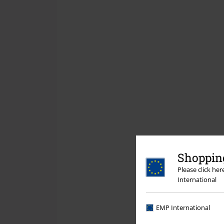
Shopping
Please click he
International
EMP International