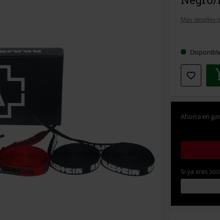
Más detalles d
Elige
Disponibl
tu
talla
Ahorra en gas
Si ya eres soc