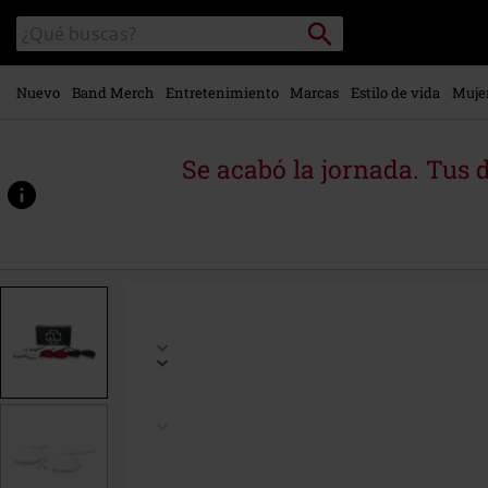
Ir al
Buscar
Buscar
contenido
en
principal
el
catálogo
Nuevo
Band Merch
Entretenimiento
Marcas
Estilo de vida
Muje
Se acabó la jornada. Tus 
https://www.emp-
online.es/p/schn%C3%BCrsenkel-
box/551590St.html