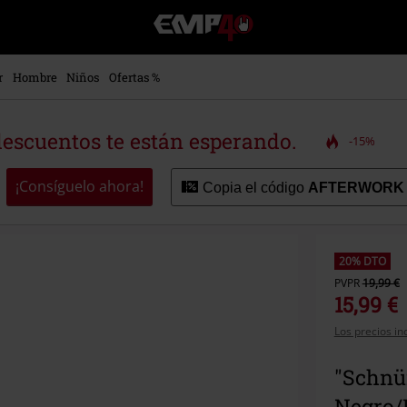
EMP
-
Música,
Películas,
r
Hombre
Niños
Ofertas %
TV
&
Gaming
descuentos te están esperando.
-15%
Merch
-
Ropa
¡Consíguelo ahora!
Copia el código
AFTERWORK
Alternativa
20% DTO
PVPR
19,99 €
15,99 €
Los precios in
"Schnü
Negro/