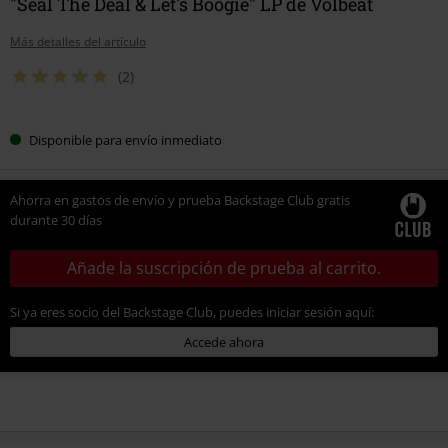
"Seal The Deal & Let's Boogie" LP de Volbeat
Más detalles del artículo
(2)
Disponible para envío inmediato
Ahorra en gastos de envío y prueba Backstage Club gratis
durante 30 días
Añade la suscripción de prueba al carrito.
Si ya eres socio del Backstage Club, puedes iniciar sesión aquí:
Accede ahora