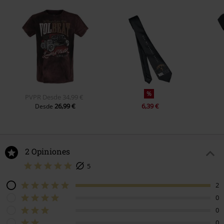
%
PVPR
Desde
34,99 €
26,99 €
6,39 €
Desde
2 Opiniones
5
2
0
0
0