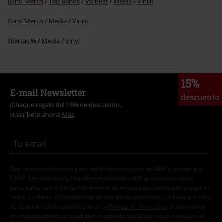
Band Merch
Top Bands
Volbeat
Media
Vinilo
Enviar comentario
Band Merch
Media
Vinilo
Ofertas %
Media
Vinyl
15%
E-mail Newsletter
descuento
¡Cheque regalo del 15% de descuento,
suscríbete ahora!
Más
Doy mi consentimiento para recibir la newsletter de EMP y acepto que
E.M.P. Merchandising Handelsgesellschaft mbH procese mis datos
personales con el fin de informarme de manera personalizada y regular
sobre su oferta. El tratamiento de mis datos personales se llevará a cabo
de acuerdo con lo establecido en la
Política de Privacidad
. Puedo retirar
mi consentimiento en cualquier momento haciendo clic en el enlace de