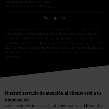
baja presente en cada newsletter.
Darme de baja de la newsletter
aquí
.
Suscripción
*Válido durante 4 semanas. Solo canjeable online. No combinable con
otros códigos promocionales. El descuento será aplicado después de
introducir el código en el primer paso del proceso de compra. Libros,
media (CD, DVD, LP, etc.), tickets, Rammstein, (Till) Lindemann, Die Ärzte,
Die Toten Hosen, Feine Sahne Fischfilet, Broilers, Böhse Onkelz, cheques-
regalo y artículos que incluyen una donación están excluidos de la
promoción.
Nuestro servicio de atención al cliente está a tu
disposición
Hoy nuestro servicio de atención al cliente está disponible hasta las: