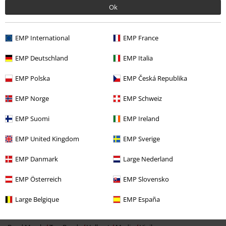
Enviar comentario
perfecta.
Ok
10
EMP International
EMP France
EMP Deutschland
EMP Italia
Reseña verificada
EMP Polska
EMP Česká Republika
¿Te ha sido útil esta opinión?
EMP Norge
EMP Schweiz
EMP Suomi
EMP Ireland
Comentario
EMP United Kingdom
EMP Sverige
EMP Danmark
Large Nederland
EMP Österreich
EMP Slovensko
Más categorías. Más opciones
Large Belgique
EMP España
Band Merch
Género
Heavy Metal