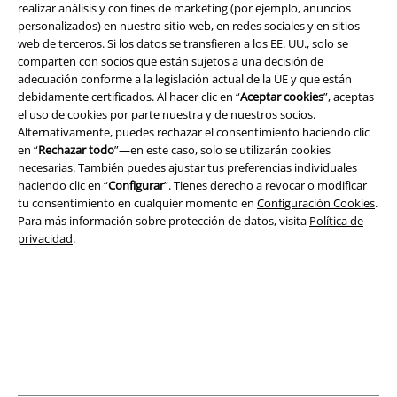
realizar análisis y con fines de marketing (por ejemplo, anuncios
personalizados) en nuestro sitio web, en redes sociales y en sitios
web de terceros. Si los datos se transfieren a los EE. UU., solo se
Legal
comparten con socios que están sujetos a una decisión de
adecuación conforme a la legislación actual de la UE y que están
Términos y Condiciones
debidamente certificados. Al hacer clic en “
Aceptar cookies
”, aceptas
el uso de cookies por parte nuestra y de nuestros socios.
Aviso Legal
Alternativamente, puedes rechazar el consentimiento haciendo clic
en “
Rechazar todo
”—en este caso, solo se utilizarán cookies
Ley protección de datos
necesarias. También puedes ajustar tus preferencias individuales
haciendo clic en “
Configurar
”. Tienes derecho a revocar o modificar
Eliminación de residuos y protección del medioambiente
tu consentimiento en cualquier momento en
Configuración Cookies
.
Para más información sobre protección de datos, visita
Política de
privacidad
.
Declaración de Conformidad
Información sobre accesibilidad
Configuración Cookies
Cancelar pedido