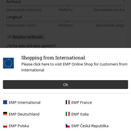
Anchura
Demasiado estrecho
Perfecto
Demasiado ancho
Longitud
Demasiado corto
Perfecto
Demasiado largo
Reseña verificada
¿Te ha sido útil esta opinión?
Shopping from International
Please click here to visit EMP Online Shop for customers from
International
Comentario
Ok
Maria Agustina D.
EMP International
EMP France
1 Reseñas
Publicado: jueves, 6 octubre, 2022
EMP Deutschland
EMP Italia
Tú estatura en metros (ej. 1,82): 1,88
Talla comprada: L
EMP Polska
EMP Česká Republika