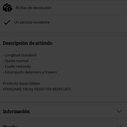
del pedido.
30 días de devolución
No acumulable con otras promociones Códigos promocionales.. Quedan
excluidos de este descuento: libros, artículos multimedia, entradas,
Rammstein, (Till) Lindemann, Böhse Onkelz, Broilers, Die Ärzte, Die Toten
Un servicio excelente
Hosen, Metality, Funko Pop!, vales regalo y artículos que incluyan una
donación.
Descripción de artículo
- Longitud standard
- Ajuste normal
- Cuello redondo
- Estampado delantero y trasero
Producto base: Gildan
STANDARD 100 by OEKO-TEX 68255 OETI
Información
Artículo no.
487974