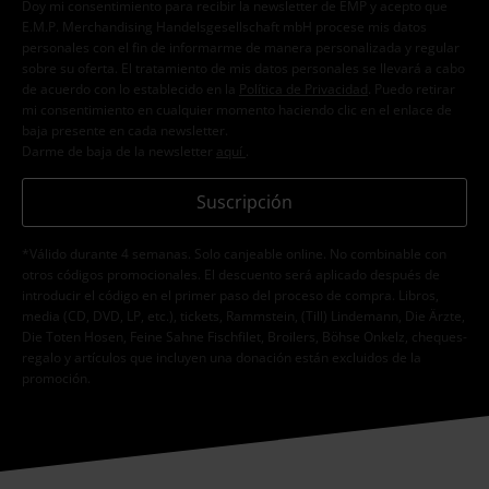
Doy mi consentimiento para recibir la newsletter de EMP y acepto que
E.M.P. Merchandising Handelsgesellschaft mbH procese mis datos
personales con el fin de informarme de manera personalizada y regular
sobre su oferta. El tratamiento de mis datos personales se llevará a cabo
de acuerdo con lo establecido en la
Política de Privacidad
. Puedo retirar
mi consentimiento en cualquier momento haciendo clic en el enlace de
baja presente en cada newsletter.
Darme de baja de la newsletter
aquí
.
Suscripción
*Válido durante 4 semanas. Solo canjeable online. No combinable con
otros códigos promocionales. El descuento será aplicado después de
introducir el código en el primer paso del proceso de compra. Libros,
media (CD, DVD, LP, etc.), tickets, Rammstein, (Till) Lindemann, Die Ärzte,
Die Toten Hosen, Feine Sahne Fischfilet, Broilers, Böhse Onkelz, cheques-
regalo y artículos que incluyen una donación están excluidos de la
promoción.