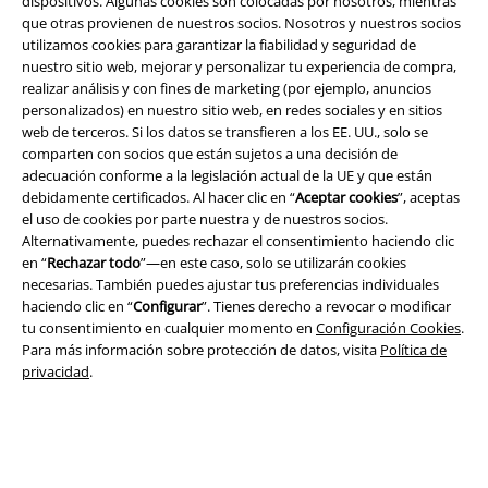
dispositivos. Algunas cookies son colocadas por nosotros, mientras
que otras provienen de nuestros socios. Nosotros y nuestros socios
utilizamos cookies para garantizar la fiabilidad y seguridad de
nuestro sitio web, mejorar y personalizar tu experiencia de compra,
realizar análisis y con fines de marketing (por ejemplo, anuncios
personalizados) en nuestro sitio web, en redes sociales y en sitios
web de terceros. Si los datos se transfieren a los EE. UU., solo se
comparten con socios que están sujetos a una decisión de
adecuación conforme a la legislación actual de la UE y que están
Legal
debidamente certificados. Al hacer clic en “
Aceptar cookies
”, aceptas
el uso de cookies por parte nuestra y de nuestros socios.
Términos y Condiciones
Alternativamente, puedes rechazar el consentimiento haciendo clic
en “
Rechazar todo
”—en este caso, solo se utilizarán cookies
Aviso Legal
necesarias. También puedes ajustar tus preferencias individuales
haciendo clic en “
Configurar
”. Tienes derecho a revocar o modificar
Ley protección de datos
tu consentimiento en cualquier momento en
Configuración Cookies
.
Para más información sobre protección de datos, visita
Política de
privacidad
.
Eliminación de residuos y protección del medioambiente
Declaración de Conformidad
Información sobre accesibilidad