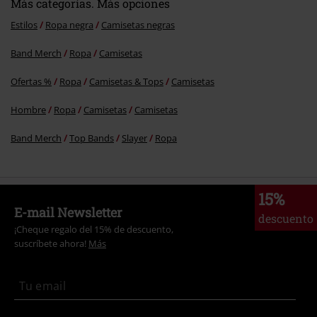
Más categorías. Más opciones
Estilos
Ropa negra
Camisetas negras
Band Merch
Ropa
Camisetas
Ofertas %
Ropa
Camisetas & Tops
Camisetas
Hombre
Ropa
Camisetas
Camisetas
Band Merch
Top Bands
Slayer
Ropa
15%
E-mail Newsletter
descuento
¡Cheque regalo del 15% de descuento,
suscríbete ahora!
Más