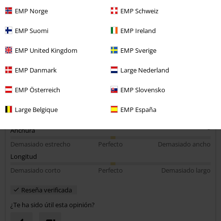
Enviar comentario
Excelente calidad y diseño
EMP Norge
EMP Schweiz
El diseño es súper nítido, los colores bien definidos. La calidad de la
EMP Suomi
EMP Ireland
tela muy buena y talla bien. Muy recomendable!!
EMP United Kingdom
EMP Sverige
EMP Danmark
Large Nederland
Calidad
EMP Österreich
EMP Slovensko
5
Diseño
Large Belgique
EMP España
5
Ajuste
5
Anchura
Demasiado estrecho
Perfecto
Demasiado ancho
Longitud
Demasiado corto
Perfecto
Demasiado largo
Reseña verificada
¿Te ha sido útil esta opinión?