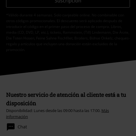
Suscripción
*Válido durante 4 semanas. Solo canjeable online. No combinable con
otros códigos promocionales. El descuento será aplicado después de
introducir el código en el primer paso del proceso de compra. Libros,
media (CD, DVD, LP, etc.), tickets, Rammstein, (Till) Lindemann, Die Ärzte,
Die Toten Hosen, Feine Sahne Fischfilet, Broilers, Böhse Onkelz, cheques-
regalo y artículos que incluyen una donación están excluidos de la
promoción.
Nuestro servicio de atención al cliente está a tu
disposición
Disponibilidad: Lunes desde las 09:00 hasta las 17:00.
Más
información
Chat