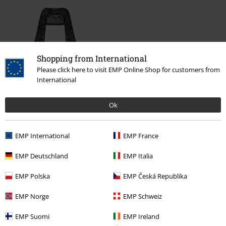
Shopping from International
Please click here to visit EMP Online Shop for customers from
International
29,99 €
Ok
Más categorías. Más opciones
EMP International
EMP France
Ropa & accesorios
Tops
Camisas de manga larga
EMP Deutschland
EMP Italia
Estilos
Ropa negra
Camisetas de manga larga negras
EMP Polska
EMP Česká Republika
Ropa
Camisetas de Manga Larga
EMP Norge
EMP Schweiz
Marcas Ropa
Ropa
Camisetas & Tops
EMP Suomi
EMP Ireland