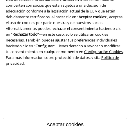
comparten con socios que están sujetos a una decisión de
Términos y Condiciones
adecuación conforme a la legislación actual de la UE y que están
debidamente certificados. Al hacer clic en “
Aceptar cookies
”, aceptas
Aviso Legal
el uso de cookies por parte nuestra y de nuestros socios.
Alternativamente, puedes rechazar el consentimiento haciendo clic
Ley protección de datos
en “
Rechazar todo
”—en este caso, solo se utilizarán cookies
necesarias. También puedes ajustar tus preferencias individuales
haciendo clic en “
Configurar
”. Tienes derecho a revocar o modificar
Eliminación de residuos y protección del medioambiente
tu consentimiento en cualquier momento en
Configuración Cookies
.
Para más información sobre protección de datos, visita
Política de
Declaración de Conformidad
privacidad
.
Información sobre accesibilidad
Configuración Cookies
Cancelar pedido
Todos los precios incluyen el IVA pero no los
gastos de transporte
© 1986-2026 E.M.P. Merchandising HGmbH
Aceptar cookies