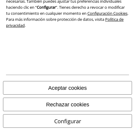
necesarias. También puedes ajustar tus preferencias individuales
haciendo clic en “
Configurar
”. Tienes derecho a revocar o modificar
Términos y Condiciones
tu consentimiento en cualquier momento en
Configuración Cookies
.
Para más información sobre protección de datos, visita
Política de
Aviso Legal
privacidad
.
Ley protección de datos
Eliminación de residuos y protección del medioambiente
Declaración de Conformidad
Información sobre accesibilidad
Aceptar cookies
Configuración Cookies
Cancelar pedido
Rechazar cookies
Todos los precios incluyen el IVA pero no los
gastos de transporte
Configurar
© 1986-2026 E.M.P. Merchandising HGmbH