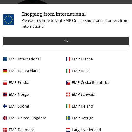
Shopping from International
Please click here to visit EMP Online Shop for customers from
International
Ok
%
19,99 €
EMP International
EMP France
EMP Deutschland
EMP Italia
Más categorías. Más opciones
EMP Polska
EMP Česká Republika
Hombre
Exclusivo
EMP Norge
EMP Schweiz
Ofertas %
Ropa
Camisetas & Tops
Camisetas
EMP Suomi
EMP Ireland
Hombre
Ropa
Camisetas
Camisetas
EMP United Kingdom
EMP Sverige
Ropa & accesorios
Tops
Camisetas
EMP Danmark
Large Nederland