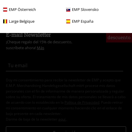
Estilos
Ropa negra
Camisetas negras
EMP Österreich
EMP Slovensko
Large Belgique
EMP España
15%
E-mail Newsletter
descuento
¡Cheque regalo del 15% de descuento,
suscríbete ahora!
Más
Doy mi consentimiento para recibir la newsletter de EMP y acepto que
E.M.P. Merchandising Handelsgesellschaft mbH procese mis datos
personales con el fin de informarme de manera personalizada y regular
sobre su oferta. El tratamiento de mis datos personales se llevará a cabo
de acuerdo con lo establecido en la
Política de Privacidad
. Puedo retirar
mi consentimiento en cualquier momento haciendo clic en el enlace de
baja presente en cada newsletter.
Darme de baja de la newsletter
aquí
.