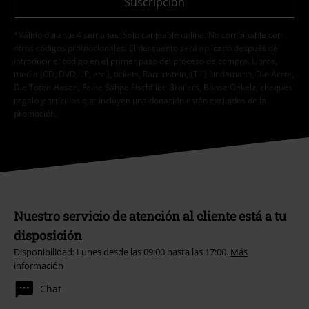
Suscripción
*Válido durante 4 semanas. Solo canjeable online. No combinable con
otros códigos promocionales. El descuento será aplicado después de
introducir el código en el primer paso del proceso de compra. Libros,
media (CD, DVD, LP, etc.), tickets, Rammstein, (Till) Lindemann, Die Ärzte,
Die Toten Hosen, Feine Sahne Fischfilet, Broilers, Böhse Onkelz, cheques-
regalo y artículos que incluyen una donación están excluidos de la
promoción.
Nuestro servicio de atención al cliente está a tu
disposición
Disponibilidad: Lunes desde las 09:00 hasta las 17:00.
Más
información
Chat