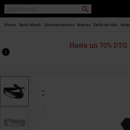
Ir al
Buscar
Buscar
contenido
en
principal
el
catálogo
Nuevo
Band Merch
Entretenimiento
Marcas
Estilo de vida
Muje
Hasta un 70% DTO.
https://www.emp-
online.es/p/shippuden-
-
-
anti-
konoha/474534St.html