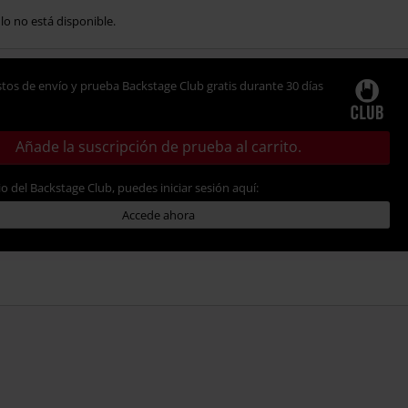
ulo no está disponible.
tos de envío y prueba Backstage Club gratis durante 30 días
Añade la suscripción de prueba al carrito.
io del Backstage Club, puedes iniciar sesión aquí:
Accede ahora