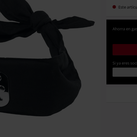
Este artíc
Ahorra en gas
Si ya eres soc