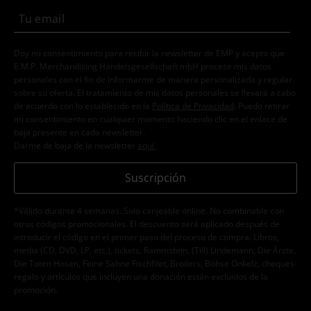
Doy mi consentimiento para recibir la newsletter de EMP y acepto que
E.M.P. Merchandising Handelsgesellschaft mbH procese mis datos
personales con el fin de informarme de manera personalizada y regular
sobre su oferta. El tratamiento de mis datos personales se llevará a cabo
de acuerdo con lo establecido en la
Política de Privacidad
. Puedo retirar
mi consentimiento en cualquier momento haciendo clic en el enlace de
baja presente en cada newsletter.
Darme de baja de la newsletter
aquí
.
Suscripción
*Válido durante 4 semanas. Solo canjeable online. No combinable con
otros códigos promocionales. El descuento será aplicado después de
introducir el código en el primer paso del proceso de compra. Libros,
media (CD, DVD, LP, etc.), tickets, Rammstein, (Till) Lindemann, Die Ärzte,
Die Toten Hosen, Feine Sahne Fischfilet, Broilers, Böhse Onkelz, cheques-
regalo y artículos que incluyen una donación están excluidos de la
promoción.