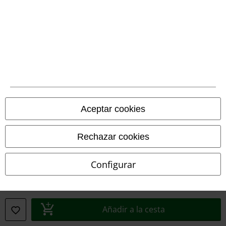
Declaración de Conformidad
Información sobre accesibilidad
Configuración Cookies
Cancelar pedido
Todos los precios incluyen el IVA pero no los
gastos de transporte
Aceptar cookies
© 1986-2026 E.M.P. Merchandising HGmbH
Rechazar cookies
Tiendas EMP online
Configurar
EMP International
EMP France
Añadir a la cesta
EMP Deutschland