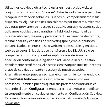
Utilizamos cookies y otras tecnologías en nuestro sitio web, en
conjunto conocidas como “cookies”. Estas tecnologías nos permiten
recopilar información sobre los usuarios, su comportamiento y sus
dispositivos. Algunas cookies son colocadas por nosotros, mientras
que otras provienen de nuestros socios. Nosotros y nuestros socios
utilizamos cookies para garantizar la fiabilidad y seguridad de
nuestro sitio web, mejorar y personalizar tu experiencia de compra,
realizar análisis y con fines de marketing (por ejemplo, anuncios
personalizados) en nuestro sitio web, en redes sociales y en sitios
web de terceros. Si los datos se transfieren a los EE. UU., solo se
comparten con socios que están sujetos a una decisión de
Legal
adecuación conforme a la legislación actual de la UE y que están
debidamente certificados. Al hacer clic en “
Aceptar cookies
”, aceptas
Términos y Condiciones
el uso de cookies por parte nuestra y de nuestros socios.
Alternativamente, puedes rechazar el consentimiento haciendo clic
Aviso Legal
en “
Rechazar todo
”—en este caso, solo se utilizarán cookies
necesarias. También puedes ajustar tus preferencias individuales
Ley protección de datos
haciendo clic en “
Configurar
”. Tienes derecho a revocar o modificar
tu consentimiento en cualquier momento en
Configuración Cookies
.
Para más información sobre protección de datos, visita
Política de
Eliminación de residuos y protección del medioambiente
privacidad
.