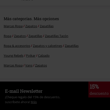
Más categorías. Más opciones
Marcas Ropa
Zapatos
Zapatillas
Ropa
Zapatos
Zapatillas
Zapatillas Tacón
Ropa & accesorios
Zapatos y calcetines
Zapatillas
Young Rebels
Pojkar
Calzado
Marcas Ropa
Vans
Zapatos
15%
E-mail Newsletter
descuento
¡Cheque regalo del 15% de descuento,
suscríbete ahora!
Más