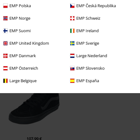
Reseña verificada
EMP Polska
EMP Česká Republika
¿Te ha sido útil esta opinión?
EMP Norge
EMP Schweiz
EMP Suomi
EMP Ireland
Comentario
EMP United Kingdom
EMP Sverige
EMP Danmark
Large Nederland
EMP Österreich
EMP Slovensko
Última visita
Large Belgique
EMP España
Enviar comentario
107,99 €