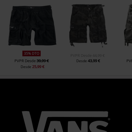
35% DTO
PVPR
Desde
44,99 €
PVPR
Desde
39,99 €
43,99 €
PV
Desde
25,99 €
Desde