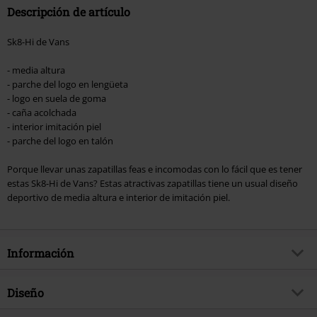
Descripción de artículo
Sk8-Hi de Vans
- media altura
- parche del logo en lengüeta
- logo en suela de goma
- caña acolchada
- interior imitación piel
- parche del logo en talón
Porque llevar unas zapatillas feas e incomodas con lo fácil que es tener
estas Sk8-Hi de Vans? Estas atractivas zapatillas tiene un usual diseño
deportivo de media altura e interior de imitación piel.
Información
Artículo no.
326292
Diseño
Título
SK8-Hi