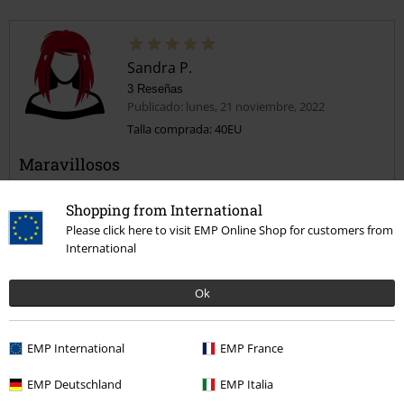
Sandra P.
3 Reseñas
Publicado: lunes, 21 noviembre, 2022
Talla comprada: 40EU
Maravillosos
Me tuve que guiar por el tutorial de tallas y acerté, menos mal. Están
increíbles, sin superncomodas y llegaron en menos de una semana.
Shopping from International
Please click here to visit EMP Online Shop for customers from
International
Ok
Calidad
5
Diseño
EMP International
EMP France
5
Ajuste
5
EMP Deutschland
EMP Italia