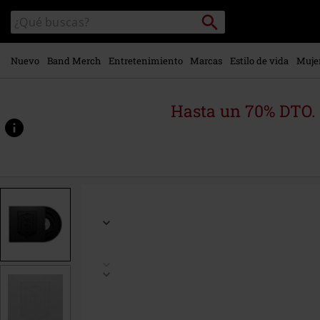
Ir al
Buscar
Buscar
contenido
en
principal
el
catálogo
Nuevo
Band Merch
Entretenimiento
Marcas
Estilo de vida
Muje
Hasta un 70% DTO.
https://www.emp-
online.es/p/sleeps-
society-
%28special-
edition%29/532821St.html