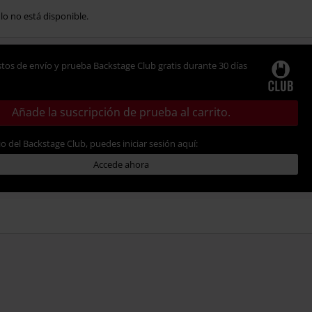
ulo no está disponible.
tos de envío y prueba Backstage Club gratis durante 30 días
Añade la suscripción de prueba al carrito.
io del Backstage Club, puedes iniciar sesión aquí:
Accede ahora