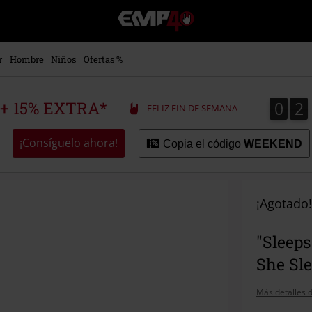
EMP
-
Música,
Películas,
r
Hombre
Niños
Ofertas %
TV
&
Gaming
0
2
0
2
 + 15% EXTRA*
FELIZ FIN DE SEMANA
Merch
-
Ropa
¡Consíguelo ahora!
Copia el código
WEEKEND
Alternativa
¡Agotado!
"Sleeps
She Sl
Más detalles d