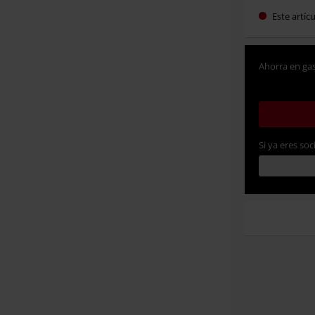
Este artíc
Ahorra en gas
Si ya eres soc