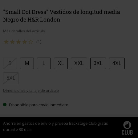
"Small Dot Dress" Vestidos de longitud media
Negro de H&R London
Más detalles del artículo
(1)
Elige
S
M
L
XL
XXL
3XL
4XL
tu
talla
5XL
Dimensiones y tallaje de artículo
Disponible para envío inmediato
Ahorra en gastos de envío y prueba Backstage Club gratis
durante 30 días