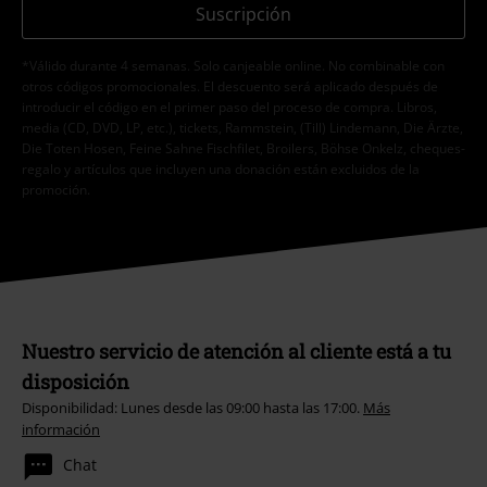
Suscripción
*Válido durante 4 semanas. Solo canjeable online. No combinable con
otros códigos promocionales. El descuento será aplicado después de
introducir el código en el primer paso del proceso de compra. Libros,
media (CD, DVD, LP, etc.), tickets, Rammstein, (Till) Lindemann, Die Ärzte,
Die Toten Hosen, Feine Sahne Fischfilet, Broilers, Böhse Onkelz, cheques-
regalo y artículos que incluyen una donación están excluidos de la
promoción.
Nuestro servicio de atención al cliente está a tu
disposición
Disponibilidad: Lunes desde las 09:00 hasta las 17:00.
Más
información
Chat