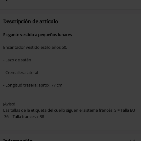
Hosen, Metality, Funko Pop!, vales regalo y artículos que incluyan una
donación.
Descripción de artículo
Elegante vestido a pequeños lunares
Encantador vestido estilo años 50.
- Lazo de satén
- Cremallera lateral
- Longitud trasera: aprox. 77 cm
¡Aviso!
Las tallas de la etiqueta del cuello siguen el sistema francés. S = Talla EU
36 = Talla francesa 38