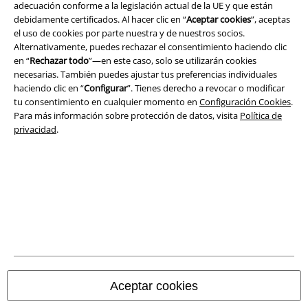
Legal
adecuación conforme a la legislación actual de la UE y que están
debidamente certificados. Al hacer clic en “
Aceptar cookies
”, aceptas
Términos y Condiciones
el uso de cookies por parte nuestra y de nuestros socios.
Alternativamente, puedes rechazar el consentimiento haciendo clic
Aviso Legal
en “
Rechazar todo
”—en este caso, solo se utilizarán cookies
necesarias. También puedes ajustar tus preferencias individuales
Ley protección de datos
haciendo clic en “
Configurar
”. Tienes derecho a revocar o modificar
tu consentimiento en cualquier momento en
Configuración Cookies
.
Para más información sobre protección de datos, visita
Política de
Eliminación de residuos y protección del medioambiente
privacidad
.
Declaración de Conformidad
Información sobre accesibilidad
Configuración Cookies
Cancelar pedido
Todos los precios incluyen el IVA pero no los
gastos de transporte
Aceptar cookies
© 1986-2026 E.M.P. Merchandising HGmbH