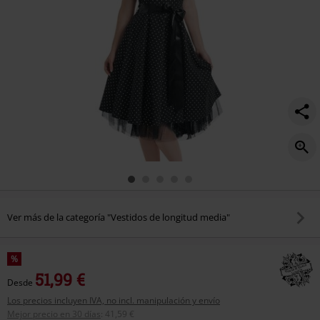
Ver más de la categoría "Vestidos de longitud media"
%
51,99 €
Desde
Los precios incluyen IVA, no incl. manipulación y envío
Mejor precio en 30 días
:
41,59 €