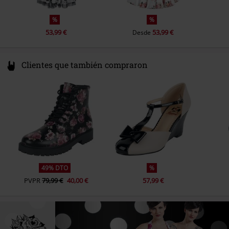
%
%
53,99 €
53,99 €
Desde
Clientes que también compraron
49% DTO
%
PVPR
79,99 €
40,00 €
57,99 €