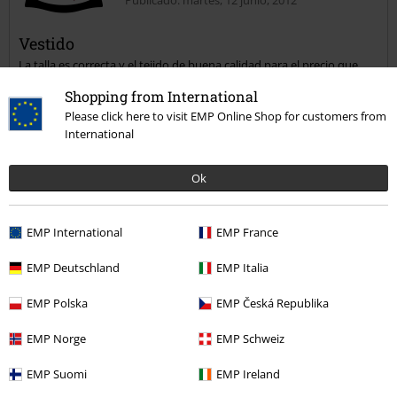
Vestido
La talla es correcta y el tejido de buena calidad para el precio que
tiene, no obstante, se echa de menos un corchete o cierre para
Shopping from International
facilitar el cierre de la cremallera.
Please click here to visit EMP Online Shop for customers from
International
Ok
Reseña verificada
¿Te ha sido útil esta opinión?
EMP International
EMP France
EMP Deutschland
EMP Italia
Comentario
EMP Polska
EMP Česká Republika
EMP Norge
EMP Schweiz
Última visita
EMP Suomi
EMP Ireland