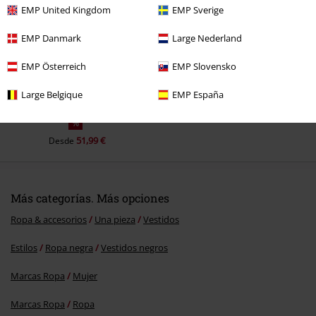
EMP United Kingdom
EMP Sverige
EMP Danmark
Large Nederland
Enviar comentario
EMP Österreich
EMP Slovensko
Large Belgique
EMP España
%
51,99 €
Desde
Más categorías. Más opciones
Ropa & accesorios
Una pieza
Vestidos
Estilos
Ropa negra
Vestidos negros
Marcas Ropa
Mujer
Marcas Ropa
Ropa