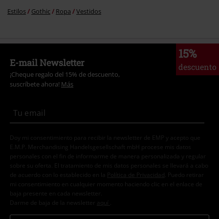
Estilos
Gothic
Ropa
Vestidos
15%
E-mail Newsletter
descuento
¡Cheque regalo del 15% de descuento,
suscríbete ahora!
Más
Doy mi consentimiento para recibir la newsletter de EMP y acepto que
E.M.P. Merchandising Handelsgesellschaft mbH procese mis datos
personales con el fin de informarme de manera personalizada y regular
sobre su oferta. El tratamiento de mis datos personales se llevará a cabo
de acuerdo con lo establecido en la
Política de Privacidad
. Puedo retirar
mi consentimiento en cualquier momento haciendo clic en el enlace de
baja presente en cada newsletter.
Darme de baja de la newsletter
aquí
.