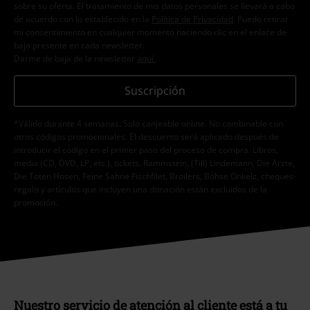
sobre su oferta. El tratamiento de mis datos personales se llevará a cabo
de acuerdo con lo establecido en la
Política de Privacidad
. Puedo retirar
mi consentimiento en cualquier momento haciendo clic en el enlace de
baja presente en cada newsletter.
Darme de baja de la newsletter
aquí
.
Suscripción
*Válido durante 4 semanas. Solo canjeable online. No combinable con
otros códigos promocionales. El descuento será aplicado después de
introducir el código en el primer paso del proceso de compra. Libros,
media (CD, DVD, LP, etc.), tickets, Rammstein, (Till) Lindemann, Die Ärzte,
Die Toten Hosen, Feine Sahne Fischfilet, Broilers, Böhse Onkelz, cheques-
regalo y artículos que incluyen una donación están excluidos de la
promoción.
Nuestro servicio de atención al cliente está a tu