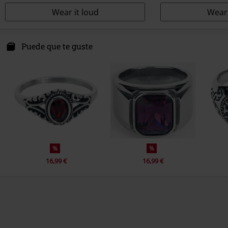
Wear it loud
Wear 
Puede que te guste
%
%
16,99 €
16,99 €