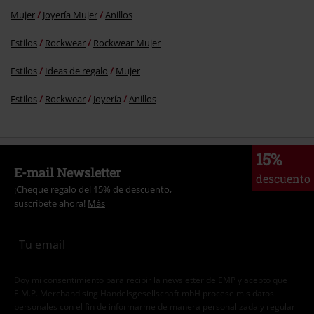
Mujer
Joyería Mujer
Anillos
Estilos
Rockwear
Rockwear Mujer
Estilos
Ideas de regalo
Mujer
Estilos
Rockwear
Joyería
Anillos
15%
E-mail Newsletter
descuento
¡Cheque regalo del 15% de descuento,
suscríbete ahora!
Más
Doy mi consentimiento para recibir la newsletter de EMP y acepto que
E.M.P. Merchandising Handelsgesellschaft mbH procese mis datos
personales con el fin de informarme de manera personalizada y regular