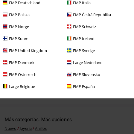
EMP Deutschland
EMP Italia
EMP Polska
EMP Česká Republika
EMP Norge
EMP Schweiz
Última visita
EMP Suomi
EMP Ireland
EMP United Kingdom
EMP Sverige
EMP Danmark
Large Nederland
EMP Österreich
EMP Slovensko
Large Belgique
EMP España
17,99 €
Más categorías. Más opciones
Nuevo
Joyería
Anillos