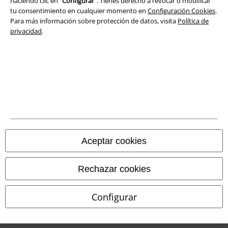
haciendo clic en “
Configurar
”. Tienes derecho a revocar o modificar
tu consentimiento en cualquier momento en
Configuración Cookies
.
Para más información sobre protección de datos, visita
Política de
privacidad
.
Legal
Términos y Condiciones
Aviso Legal
Ley protección de datos
Aceptar cookies
Eliminación de residuos y protección del medioambiente
Rechazar cookies
Declaración de Conformidad
Información sobre accesibilidad
Configurar
Configuración Cookies