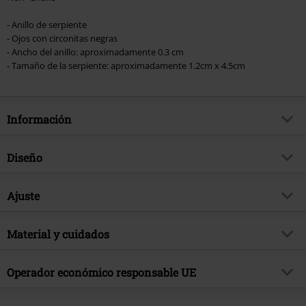
- Anillo de serpiente
- Ojos con circonitas negras
- Ancho del anillo: aproximadamente 0.3 cm
- Tamaño de la serpiente: aproximadamente 1.2cm x 4.5cm
Información
Artículo no.
491558
Diseño
Título
Snake
Tipo de producto
Anillo
Brand
Ajuste
etNox
Color
Plateado
tema producto
Look Gótico, Ropa Rockera,
Parte del cuerpo
Dedo
Regalos
Material y cuidados
Fecha de lanzamiento
6/7/21
Material Externo
acero inoxidable
Operador económico responsable UE
Sexo
Mujer
Echt Schmuck und Design OHG