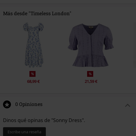
Más desde "Timeless London"
%
%
68,99 €
21,59 €
0 Opiniones
Dinos qué opinas de "Sonny Dress".
Escribe una reseña