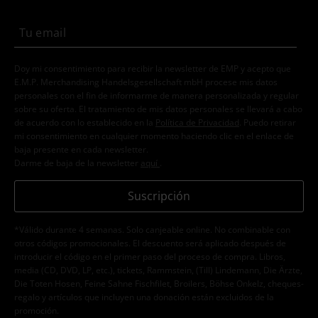
Doy mi consentimiento para recibir la newsletter de EMP y acepto que
E.M.P. Merchandising Handelsgesellschaft mbH procese mis datos
personales con el fin de informarme de manera personalizada y regular
sobre su oferta. El tratamiento de mis datos personales se llevará a cabo
de acuerdo con lo establecido en la
Política de Privacidad
. Puedo retirar
mi consentimiento en cualquier momento haciendo clic en el enlace de
baja presente en cada newsletter.
Darme de baja de la newsletter
aquí
.
Suscripción
*Válido durante 4 semanas. Solo canjeable online. No combinable con
otros códigos promocionales. El descuento será aplicado después de
introducir el código en el primer paso del proceso de compra. Libros,
media (CD, DVD, LP, etc.), tickets, Rammstein, (Till) Lindemann, Die Ärzte,
Die Toten Hosen, Feine Sahne Fischfilet, Broilers, Böhse Onkelz, cheques-
regalo y artículos que incluyen una donación están excluidos de la
promoción.