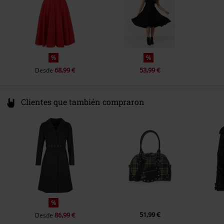
%
%
68,99 €
53,99 €
Desde
Clientes que también compraron
%
51,99 €
86,99 €
Desde