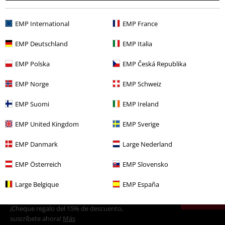
25,99 €
Desde
EMP International
EMP France
EMP Deutschland
EMP Italia
Más categorías. Más opciones
Ropa
Vestidos
Vestidos Largos
EMP Polska
EMP Česká Republika
Ropa & accesorios
Una pieza
Vestidos
EMP Norge
EMP Schweiz
Tallas Grandes
Mujer
Vestidos
Vestidos Largos
EMP Suomi
EMP Ireland
Tallas Grandes
Vestidos
Vestidos Largos
EMP United Kingdom
EMP Sverige
Marcas Ropa
timeless london
EMP Danmark
Large Nederland
EMP Österreich
EMP Slovensko
15%
Large Belgique
EMP España
E-mail Newsletter
descuento
¡Cheque regalo del 15% de descuento,
suscríbete ahora!
Más