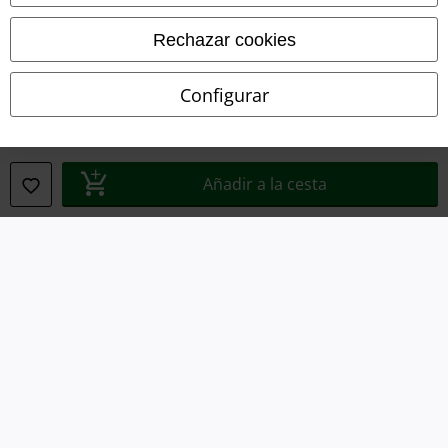
Declaración de Conformidad
Rechazar cookies
Información sobre accesibilidad
Configurar
Configuración Cookies
Cancelar pedido
Añadir a la cesta
Todos los precios incluyen el IVA pero no los
gastos de transporte
© 1986-2026 E.M.P. Merchandising HGmbH
Tiendas EMP online
EMP International
EMP France