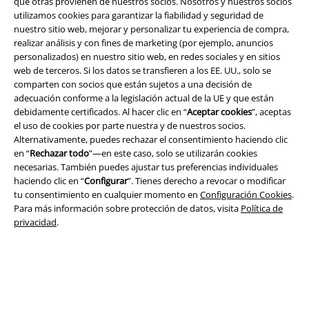
que otras provienen de nuestros socios. Nosotros y nuestros socios
utilizamos cookies para garantizar la fiabilidad y seguridad de
nuestro sitio web, mejorar y personalizar tu experiencia de compra,
realizar análisis y con fines de marketing (por ejemplo, anuncios
Legal
personalizados) en nuestro sitio web, en redes sociales y en sitios
web de terceros. Si los datos se transfieren a los EE. UU., solo se
Términos y Condiciones
comparten con socios que están sujetos a una decisión de
adecuación conforme a la legislación actual de la UE y que están
Aviso Legal
debidamente certificados. Al hacer clic en “
Aceptar cookies
”, aceptas
el uso de cookies por parte nuestra y de nuestros socios.
Ley protección de datos
Alternativamente, puedes rechazar el consentimiento haciendo clic
en “
Rechazar todo
”—en este caso, solo se utilizarán cookies
necesarias. También puedes ajustar tus preferencias individuales
Eliminación de residuos y protección del medioambiente
haciendo clic en “
Configurar
”. Tienes derecho a revocar o modificar
tu consentimiento en cualquier momento en
Configuración Cookies
.
Declaración de Conformidad
Para más información sobre protección de datos, visita
Política de
privacidad
.
Información sobre accesibilidad
Configuración Cookies
Cancelar pedido