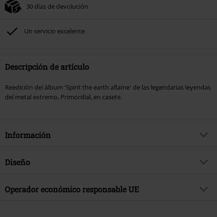
30 días de devolución
Un servicio excelente
Descripción de artículo
Reedición del álbum 'Spirit the earth aflame' de las legendarias leyendas
del metal extremo, Primordial, en casete.
Información
Artículo no.
546363
Diseño
Título
Spirit the earth aflame
Tipo de producto
MC
Género Musical
Operador económico responsable UE
Pagan Metal
Media - Formato 1-3
MC
tema producto
Bandas
International Associates Auditing & Certification Limited