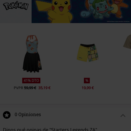
41% DTO
%
PVPR
59,99 €
35,19 €
19,99 €
0 Opiniones
Dinos qué opinas de "Starters Legends ZA".