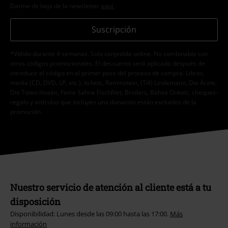
Darme de baja de la newsletter
aquí
.
Suscripción
*Válido durante 4 semanas. Solo canjeable online. No combinable con
otros códigos promocionales. El descuento será aplicado después de
introducir el código en el primer paso del proceso de compra. Libros,
media (CD, DVD, LP, etc.), tickets, Rammstein, (Till) Lindemann, Die Ärzte,
Die Toten Hosen, Feine Sahne Fischfilet, Broilers, Böhse Onkelz, cheques-
regalo y artículos que incluyen una donación están excluidos de la
promoción.
Nuestro servicio de atención al cliente está a tu
disposición
Disponibilidad: Lunes desde las 09:00 hasta las 17:00.
Más
información