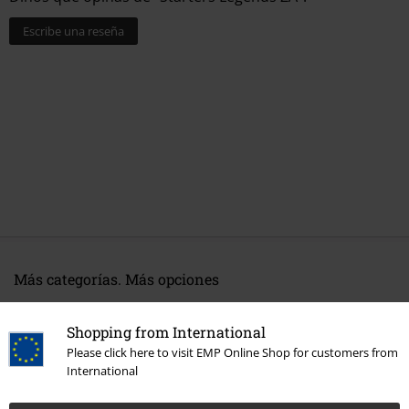
Escribe una reseña
Más categorías. Más opciones
Gaming
Deco y accesorios de hogar
Accesorios de cocina
Tazas
Shopping from International
Gaming
Top gaming merch
Nintendo
Cocina
Tazas
Please click here to visit EMP Online Shop for customers from
International
Gaming
Top gaming merch
Pokemon
Coleccionables
Cocina
Tazas