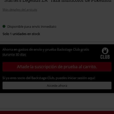
Más detalles del artículo
Elige
Disponible para envío inmediato
tu
Solo 1 unidades en stock
talla
Ahorra en gastos de envío y prueba Backstage Club gratis
durante 30 días
Añade la suscripción de prueba al carrito.
Si ya eres socio del Backstage Club, puedes iniciar sesión aquí:
Accede ahora