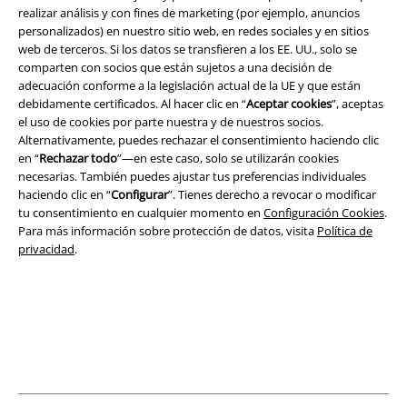
realizar análisis y con fines de marketing (por ejemplo, anuncios
personalizados) en nuestro sitio web, en redes sociales y en sitios
Legal
web de terceros. Si los datos se transfieren a los EE. UU., solo se
comparten con socios que están sujetos a una decisión de
Términos y Condiciones
adecuación conforme a la legislación actual de la UE y que están
debidamente certificados. Al hacer clic en “
Aceptar cookies
”, aceptas
Aviso Legal
el uso de cookies por parte nuestra y de nuestros socios.
Alternativamente, puedes rechazar el consentimiento haciendo clic
Ley protección de datos
en “
Rechazar todo
”—en este caso, solo se utilizarán cookies
necesarias. También puedes ajustar tus preferencias individuales
haciendo clic en “
Configurar
”. Tienes derecho a revocar o modificar
Eliminación de residuos y protección del medioambiente
tu consentimiento en cualquier momento en
Configuración Cookies
.
Para más información sobre protección de datos, visita
Política de
Declaración de Conformidad
privacidad
.
Información sobre accesibilidad
Configuración Cookies
Cancelar pedido
Todos los precios incluyen el IVA pero no los
gastos de transporte