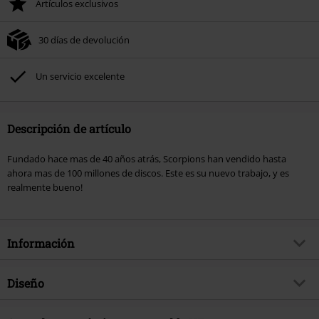
Artículos exclusivos
30 días de devolución
Un servicio excelente
Descripción de artículo
Fundado hace mas de 40 años atrás, Scorpions han vendido hasta
ahora mas de 100 millones de discos. Este es su nuevo trabajo, y es
realmente bueno!
Información
Artículo no.
164769
Diseño
Título
Sting In The Tail
Tipo de producto
CD