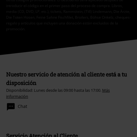
introducir el código en el primer paso del proceso de compra. Libros,
media (CD, DVD, LP, etc.), tickets, Rammstein, (Till) Lindemann, Die Ärzte,
Die Toten Hosen, Feine Sahne Fischfilet, Broilers, Böhse Onkelz, cheques-
regalo y artículos que incluyen una donación están excluidos de la
promoción.
Nuestro servicio de atención al cliente está a tu
disposición
Disponibilidad: Lunes desde las 09:00 hasta las 17:00.
Más
información
Chat
Servicio Atención al Cliente