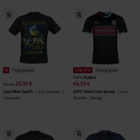
%
Talla grande
15% DTO
Talla grande
PVPR
75,99 €
20,39 €
64,59 €
Desde
Live After Death
Iron Maiden
IMFC West Ham Jersey
Iron
Camiseta
Maiden
Jersey