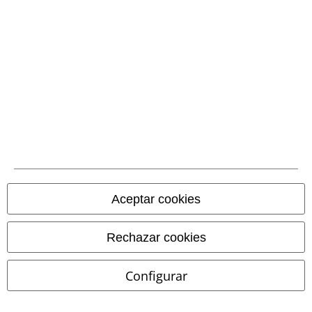
Comunidad
Métodos de pago
Aceptar cookies
Transferencia
Rechazar cookies
bancaria por
adelantado
Configurar
Contrareembolso