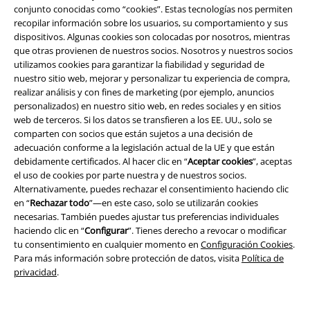
Descuento para estudiantes
conjunto conocidas como “cookies”. Estas tecnologías nos permiten
recopilar información sobre los usuarios, su comportamiento y sus
EMP Backstage Club
dispositivos. Algunas cookies son colocadas por nosotros, mientras
que otras provienen de nuestros socios. Nosotros y nuestros socios
utilizamos cookies para garantizar la fiabilidad y seguridad de
nuestro sitio web, mejorar y personalizar tu experiencia de compra,
Sobre EMP
realizar análisis y con fines de marketing (por ejemplo, anuncios
personalizados) en nuestro sitio web, en redes sociales y en sitios
EMP Eventos
web de terceros. Si los datos se transfieren a los EE. UU., solo se
comparten con socios que están sujetos a una decisión de
Programa de Afiliados
adecuación conforme a la legislación actual de la UE y que están
debidamente certificados. Al hacer clic en “
Aceptar cookies
”, aceptas
Sostenibilidad
el uso de cookies por parte nuestra y de nuestros socios.
Alternativamente, puedes rechazar el consentimiento haciendo clic
en “
Rechazar todo
”—en este caso, solo se utilizarán cookies
necesarias. También puedes ajustar tus preferencias individuales
haciendo clic en “
Configurar
”. Tienes derecho a revocar o modificar
tu consentimiento en cualquier momento en
Configuración Cookies
.
Para más información sobre protección de datos, visita
Política de
privacidad
.