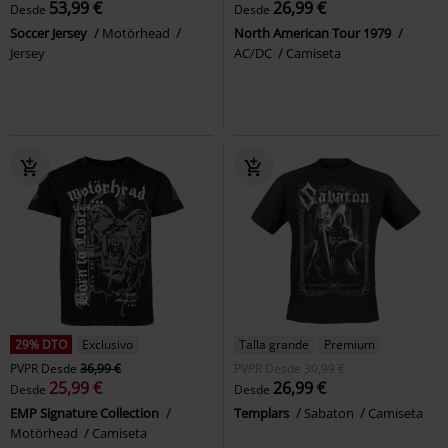
53,99 €
26,99 €
Desde
Desde
Soccer Jersey
Motörhead
North American Tour 1979
Jersey
AC/DC
Camiseta
29% DTO
Exclusivo
Talla grande
Premium
PVPR
Desde
36,99 €
PVPR
Desde
30,99 €
25,99 €
26,99 €
Desde
Desde
EMP Signature Collection
Templars
Sabaton
Camiseta
Motörhead
Camiseta