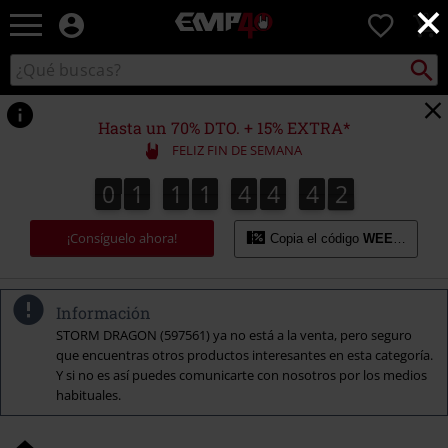
×
EMP
0
-
Música,
Buscar
Buscar
Películas,
en
TV
el
&
catálogo
Hasta un 70% DTO. + 15% EXTRA*
Gaming
FELIZ FIN DE SEMANA
Merch
-
0
1
1
1
4
4
4
1
0
1
1
1
4
4
4
0
0
2
1
Ropa
Alternativa
¡Consíguelo ahora!
Copia el código
WEEKEND
Información
STORM DRAGON (597561) ya no está a la venta, pero seguro
que encuentras otros productos interesantes en esta categoría.
Y si no es así puedes comunicarte con nosotros por los medios
habituales.