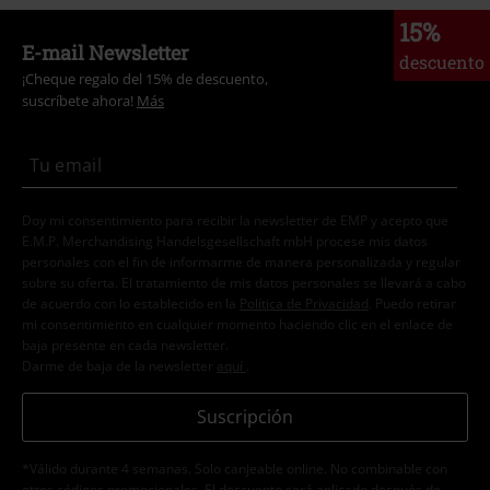
15%
E-mail Newsletter
descuento
¡Cheque regalo del 15% de descuento,
suscríbete ahora!
Más
Doy mi consentimiento para recibir la newsletter de EMP y acepto que
E.M.P. Merchandising Handelsgesellschaft mbH procese mis datos
personales con el fin de informarme de manera personalizada y regular
sobre su oferta. El tratamiento de mis datos personales se llevará a cabo
de acuerdo con lo establecido en la
Política de Privacidad
. Puedo retirar
mi consentimiento en cualquier momento haciendo clic en el enlace de
baja presente en cada newsletter.
Darme de baja de la newsletter
aquí
.
Suscripción
*Válido durante 4 semanas. Solo canjeable online. No combinable con
otros códigos promocionales. El descuento será aplicado después de