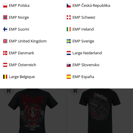
EMP Polska
EMP Česká Republika
EMP Norge
EMP Schweiz
EMP Suomi
EMP Ireland
Talla grande
Premium
PVPR
Desde
29,99 €
EMP United Kingdom
EMP Sverige
26,99 €
26,99 €
Desde
Angels Lie
Slipknot
Camiseta
1946
Fender
Camiseta
EMP Danmark
Large Nederland
EMP Österreich
EMP Slovensko
Large Belgique
EMP España