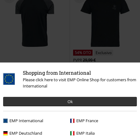
54% DTO
Exclusivo
PVPR
29,99 €
14,99 €
13,59 €
Shopping from International
Camiseta Raglan Contrast
Lost Souls
Rock Rebel by EMP
Please click here to visit EMP Online Shop for customers from
Urban Classics
Camiseta
Camiseta
International
+6
Ok
EMP International
EMP France
EMP Deutschland
EMP Italia