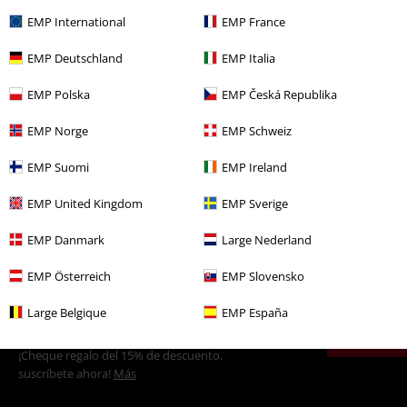
EMP International
EMP France
EMP Deutschland
EMP Italia
Más categorías. Más opciones
Ofertas %
Hombre
Ropa
Camisetas & Tops
EMP Polska
EMP Česká Republika
Ofertas %
Películas & TV
Disney
EMP Norge
EMP Schweiz
Hombre
Ropa
Camisetas
EMP Suomi
EMP Ireland
Entretenimiento
EMP United Kingdom
EMP Sverige
Películas & TV
Ropa
Camisetas & Tops
Camisetas
EMP Danmark
Large Nederland
EMP Österreich
EMP Slovensko
15%
Large Belgique
EMP España
E-mail Newsletter
descuento
¡Cheque regalo del 15% de descuento,
suscríbete ahora!
Más