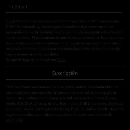
Doy mi consentimiento para recibir la newsletter de EMP y acepto que
E.M.P. Merchandising Handelsgesellschaft mbH procese mis datos
personales con el fin de informarme de manera personalizada y regular
sobre su oferta. El tratamiento de mis datos personales se llevará a cabo
de acuerdo con lo establecido en la
Política de Privacidad
. Puedo retirar
mi consentimiento en cualquier momento haciendo clic en el enlace de
baja presente en cada newsletter.
Darme de baja de la newsletter
aquí
.
Suscripción
*Válido durante 4 semanas. Solo canjeable online. No combinable con
otros códigos promocionales. El descuento será aplicado después de
introducir el código en el primer paso del proceso de compra. Libros,
media (CD, DVD, LP, etc.), tickets, Rammstein, (Till) Lindemann, Die Ärzte,
Die Toten Hosen, Feine Sahne Fischfilet, Broilers, Böhse Onkelz, cheques-
regalo y artículos que incluyen una donación están excluidos de la
promoción.