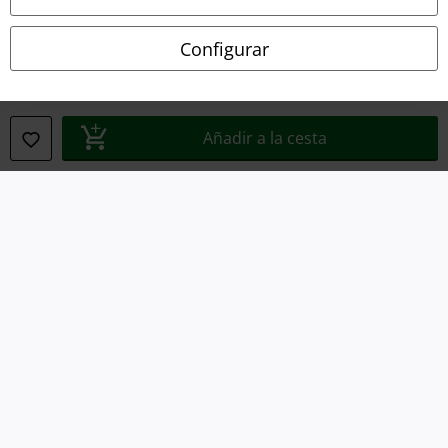
Declaración de Conformidad
Configurar
Información sobre accesibilidad
Configuración Cookies
Añadir a la cesta
Cancelar pedido
Todos los precios incluyen el IVA pero no los
gastos de transporte
© 1986-2026 E.M.P. Merchandising HGmbH
Tiendas EMP online
EMP International
EMP France
EMP Deutschland