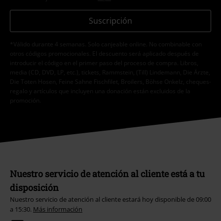
Suscripción
*Válido durante 4 semanas. Solo canjeable online. No combinable con
otros códigos promocionales. El descuento será aplicado después de
introducir el código en el primer paso del proceso de compra. Libros,
media (CD, DVD, LP, etc.), tickets, Rammstein, (Till) Lindemann, Die Ärzte,
Die Toten Hosen, Feine Sahne Fischfilet, Broilers, Böhse Onkelz, cheques-
regalo y artículos que incluyen una donación están excluidos de la
promoción.
Nuestro servicio de atención al cliente está a tu
disposición
Nuestro servicio de atención al cliente estará hoy disponible de 09:00
a 15:30.
Más información