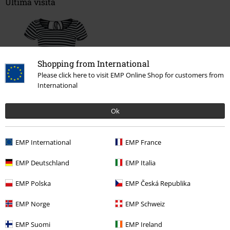
Última visita
Shopping from International
Please click here to visit EMP Online Shop for customers from
International
%
Ok
19,99 €
EMP International
EMP France
Más categorías. Más opciones
EMP Deutschland
EMP Italia
Marcas Ropa
Ropa
Camisetas & Tops
Camisetas
EMP Polska
EMP Česká Republika
Marcas Ropa
Mujer
EMP Norge
EMP Schweiz
Tallas Grandes
Mujer
Camisetas
EMP Suomi
EMP Ireland