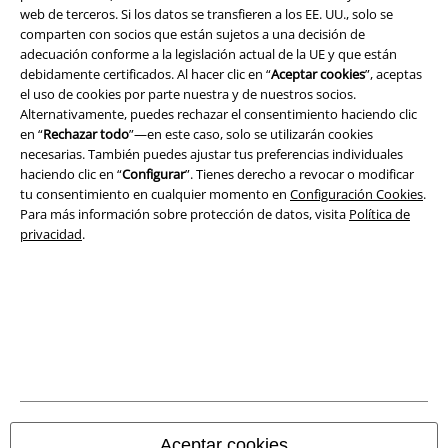
web de terceros. Si los datos se transfieren a los EE. UU., solo se
Legal
comparten con socios que están sujetos a una decisión de
adecuación conforme a la legislación actual de la UE y que están
Términos y Condiciones
debidamente certificados. Al hacer clic en “
Aceptar cookies
”, aceptas
el uso de cookies por parte nuestra y de nuestros socios.
Aviso Legal
Alternativamente, puedes rechazar el consentimiento haciendo clic
en “
Rechazar todo
”—en este caso, solo se utilizarán cookies
necesarias. También puedes ajustar tus preferencias individuales
Ley protección de datos
haciendo clic en “
Configurar
”. Tienes derecho a revocar o modificar
tu consentimiento en cualquier momento en
Configuración Cookies
.
Eliminación de residuos y protección del medioambiente
Para más información sobre protección de datos, visita
Política de
privacidad
.
Declaración de Conformidad
Información sobre accesibilidad
Configuración Cookies
Cancelar pedido
Todos los precios incluyen el IVA pero no los
gastos de transporte
Aceptar cookies