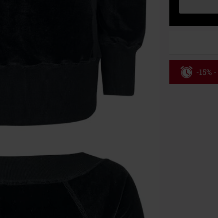
-15% -
Código
Válido hasta 8
Solo online. P
Tras introduci
No acumulable
descuento: lib
Onkelz, Broile
que incluyan 