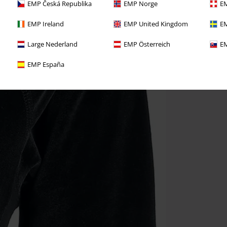
EMP Česká Republika
EMP Norge
EM
EMP Ireland
EMP United Kingdom
EM
Large Nederland
EMP Österreich
EM
EMP España