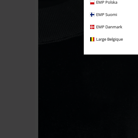
EMP Polska
EMP Suomi
EMP Danmark
Large Belgique