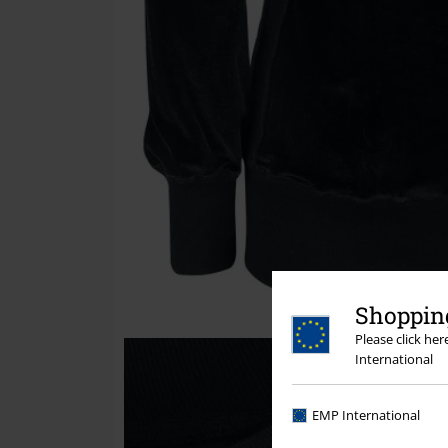
Shopping
Please click he
International
EMP International