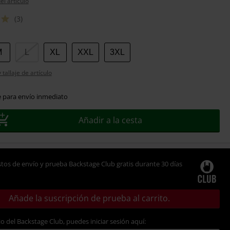
el artículo
(3)
M
L
XL
XXL
3XL
tallaje de artículo
e para envío inmediato
Añadir a la cesta
tos de envío y prueba Backstage Club gratis durante 30 días
Añade la suscripción de prueba al carrito.
io del Backstage Club, puedes iniciar sesión aquí: