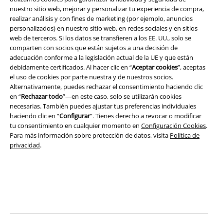
nuestro sitio web, mejorar y personalizar tu experiencia de compra,
realizar análisis y con fines de marketing (por ejemplo, anuncios
Legal
personalizados) en nuestro sitio web, en redes sociales y en sitios
web de terceros. Si los datos se transfieren a los EE. UU., solo se
Términos y Condiciones
comparten con socios que están sujetos a una decisión de
adecuación conforme a la legislación actual de la UE y que están
Aviso Legal
debidamente certificados. Al hacer clic en “
Aceptar cookies
”, aceptas
el uso de cookies por parte nuestra y de nuestros socios.
Ley protección de datos
Alternativamente, puedes rechazar el consentimiento haciendo clic
en “
Rechazar todo
”—en este caso, solo se utilizarán cookies
necesarias. También puedes ajustar tus preferencias individuales
Eliminación de residuos y protección del medioambiente
haciendo clic en “
Configurar
”. Tienes derecho a revocar o modificar
tu consentimiento en cualquier momento en
Configuración Cookies
.
Declaración de Conformidad
Para más información sobre protección de datos, visita
Política de
privacidad
.
Información sobre accesibilidad
Configuración Cookies
Cancelar pedido
Todos los precios incluyen el IVA pero no los
gastos de transporte