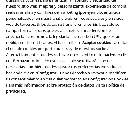
nuestro sitio web, mejorar y personalizar tu experiencia de compra,
realizar análisis y con fines de marketing (por ejemplo, anuncios
personalizados) en nuestro sitio web, en redes sociales y en sitios
web de terceros. Si los datos se transfieren a los EE. UU., solo se
Legal
comparten con socios que están sujetos a una decisión de
adecuación conforme a la legislación actual de la UE y que están
Términos y Condiciones
debidamente certificados. Al hacer clic en “
Aceptar cookies
”, aceptas
el uso de cookies por parte nuestra y de nuestros socios.
Aviso Legal
Alternativamente, puedes rechazar el consentimiento haciendo clic
en “
Rechazar todo
”—en este caso, solo se utilizarán cookies
Ley protección de datos
necesarias. También puedes ajustar tus preferencias individuales
haciendo clic en “
Configurar
”. Tienes derecho a revocar o modificar
Eliminación de residuos y protección del medioambiente
tu consentimiento en cualquier momento en
Configuración Cookies
.
Para más información sobre protección de datos, visita
Política de
privacidad
.
Declaración de Conformidad
Información sobre accesibilidad
Configuración Cookies
Cancelar pedido