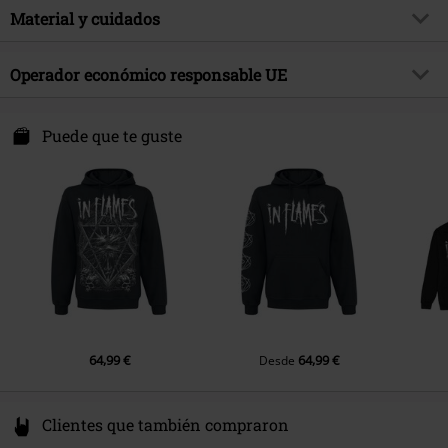
Forma/Tops
Regular
Estampada
Material y cuidados
si
Firma
no
Largo (de la ropa)
Normal
Estilo Estampado
Serigrafía
Licencia
licencia oficial del producto
Material Externo
80% algodón (orgánico), 20%
Operador económico responsable UE
Detalles
Puños de canalé
Banda
Wacken Open Air
poliéster (reciclado)
Forma del cuello
capucha con cordeles
E.M.P. Merchandising Handelsgesellschaft mbH
Fecha de lanzamiento
7/5/24
Instrucciones de cuidado
Lavado a Máquina
Darmer Esch 70 a
Puede que te guste
Forma Mangas
Mangas Normales
Sexo
Unisex
Hoodies
B&C
49811 Lingen (Ems)
Largo Mangas
Germany
Manga largas
Peso/Gramage de capuchas
Capucha con cremallera Premium
www.emp.de
(aprox. 280 g/m²)
Bolsillos
Con Bolsillos Interiores
Color
Negro
64,99 €
64,99 €
Desde
Clientes que también compraron