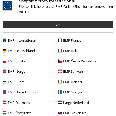
Shopping from International
Please click here to visit EMP Online Shop for customers from
International
Última visita
Ok
EMP International
EMP France
EMP Deutschland
EMP Italia
EMP Polska
EMP Česká Republika
78% DTO
EMP Norge
EMP Schweiz
PVPR
39,99 €
8,79 €
EMP Suomi
EMP Ireland
EMP United Kingdom
EMP Sverige
Más categorías. Más opciones
Ofertas %
OUTLET
Bañadores
EMP Danmark
Large Nederland
Ofertas %
Ropa
Bañadores
Pantalones Cortos de Baño
EMP Österreich
EMP Slovensko