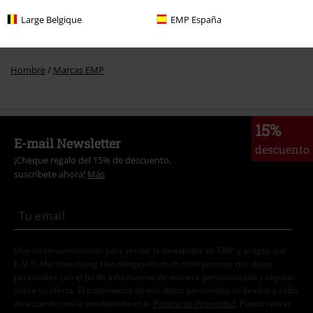
Hombre
Ropa
Baño
Pantalones Cortos de Baño
Large Belgique
EMP España
Hombre
Exclusivo
Hombre
Marcas EMP
15%
E-mail Newsletter
descuento
¡Cheque regalo del 15% de descuento,
suscríbete ahora!
Más
Doy mi consentimiento para recibir la newsletter de EMP y acepto que
E.M.P. Merchandising Handelsgesellschaft mbH procese mis datos
personales con el fin de informarme de manera personalizada y regular
sobre su oferta. El tratamiento de mis datos personales se llevará a cabo
de acuerdo con lo establecido en la
Política de Privacidad
. Puedo retirar