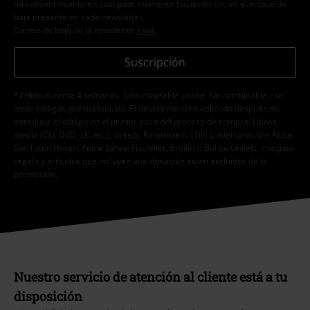
mi consentimiento en cualquier momento haciendo clic en el enlace de
baja presente en cada newsletter.
Darme de baja de la newsletter
aquí
.
Suscripción
*Válido durante 4 semanas. Solo canjeable online. No combinable con
otros códigos promocionales. El descuento será aplicado después de
introducir el código en el primer paso del proceso de compra. Libros,
media (CD, DVD, LP, etc.), tickets, Rammstein, (Till) Lindemann, Die Ärzte,
Die Toten Hosen, Feine Sahne Fischfilet, Broilers, Böhse Onkelz, cheques-
regalo y artículos que incluyen una donación están excluidos de la
promoción.
Nuestro servicio de atención al cliente está a tu
disposición