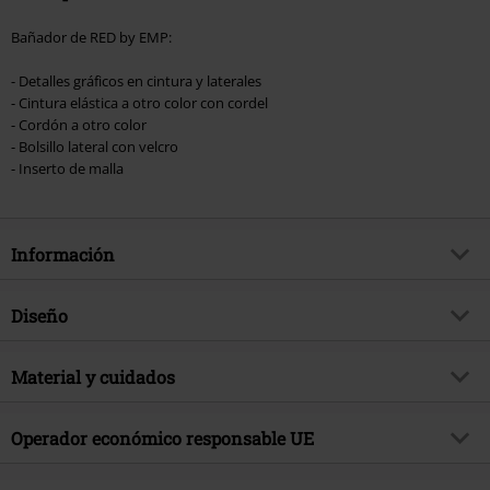
Bañador de RED by EMP:
- Detalles gráficos en cintura y laterales
- Cintura elástica a otro color con cordel
- Cordón a otro color
- Bolsillo lateral con velcro
- Inserto de malla
Información
Artículo no.
540905
Diseño
Título
Swim Shorts With Graphic Design
Tipo de producto
Bañador
Brand
Material y cuidados
RED by EMP
Patrón
Liso
Exclusivo
Si
Material Externo
100% poliéster
Color
Operador económico responsable UE
Azul oscuro
tema producto
Básicos
Instrucciones de cuidado
Lavado a Máquina
Fecha de lanzamiento
1/8/24
E.M.P. Merchandising Handelsgesellschaft mbH