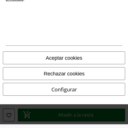
Legal
Términos y Condiciones
Aviso Legal
Aceptar cookies
Ley protección de datos
Eliminación de residuos y protección del medioambiente
Rechazar cookies
Declaración de Conformidad
Configurar
Información sobre accesibilidad
Configuración Cookies
Añadir a la cesta
Cancelar pedido