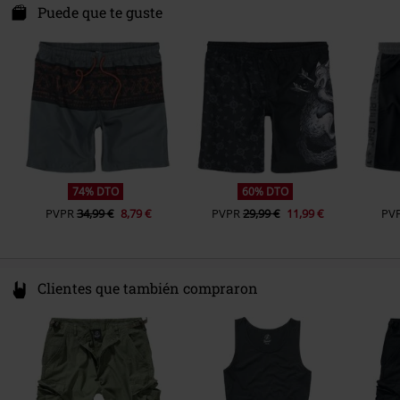
Darmer Esch 70 a
Puede que te guste
Sexo
Hombre
49811 Lingen
Germany
www.emp.de
74% DTO
60% DTO
PVPR
34,99 €
8,79 €
PVPR
29,99 €
11,99 €
PV
Clientes que también compraron