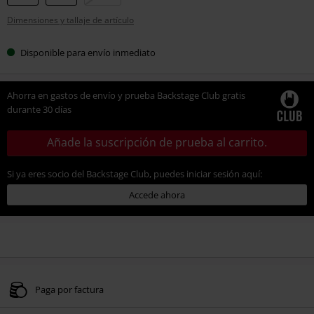
tu
Dimensiones y tallaje de artículo
talla
Disponible para envío inmediato
Ahorra en gastos de envío y prueba Backstage Club gratis
durante 30 días
Añade la suscripción de prueba al carrito.
Si ya eres socio del Backstage Club, puedes iniciar sesión aquí:
Accede ahora
Paga por factura