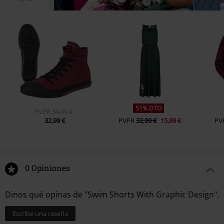
51% DTO
PVPR
34,99 €
32,99 €
PVPR
32,99 €
15,99 €
PV
0 Opiniones
Dinos qué opinas de "Swim Shorts With Graphic Design".
Escribe una reseña