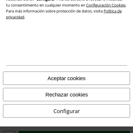
tu consentimiento en cualquier momento en
Configuración Cookies
.
Eliminación de residuos y protección del medioambiente
Para más información sobre protección de datos, visita
Política de
privacidad
.
Declaración de Conformidad
Información sobre accesibilidad
Configuración Cookies
Cancelar pedido
Todos los precios incluyen el IVA pero no los
gastos de transporte
Aceptar cookies
© 1986-2026 E.M.P. Merchandising HGmbH
Rechazar cookies
Configurar
Tiendas EMP online
EMP International