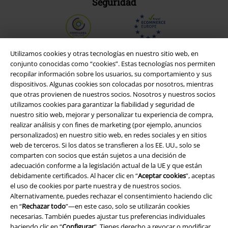
Seguridad
Utilizamos cookies y otras tecnologías en nuestro sitio web, en
conjunto conocidas como “cookies”. Estas tecnologías nos permiten
recopilar información sobre los usuarios, su comportamiento y sus
dispositivos. Algunas cookies son colocadas por nosotros, mientras
que otras provienen de nuestros socios. Nosotros y nuestros socios
utilizamos cookies para garantizar la fiabilidad y seguridad de
nuestro sitio web, mejorar y personalizar tu experiencia de compra,
realizar análisis y con fines de marketing (por ejemplo, anuncios
personalizados) en nuestro sitio web, en redes sociales y en sitios
web de terceros. Si los datos se transfieren a los EE. UU., solo se
Legal
comparten con socios que están sujetos a una decisión de
adecuación conforme a la legislación actual de la UE y que están
Términos y Condiciones
debidamente certificados. Al hacer clic en “
Aceptar cookies
”, aceptas
el uso de cookies por parte nuestra y de nuestros socios.
Aviso Legal
Alternativamente, puedes rechazar el consentimiento haciendo clic
en “
Rechazar todo
”—en este caso, solo se utilizarán cookies
Ley protección de datos
necesarias. También puedes ajustar tus preferencias individuales
haciendo clic en “
Configurar
”. Tienes derecho a revocar o modificar