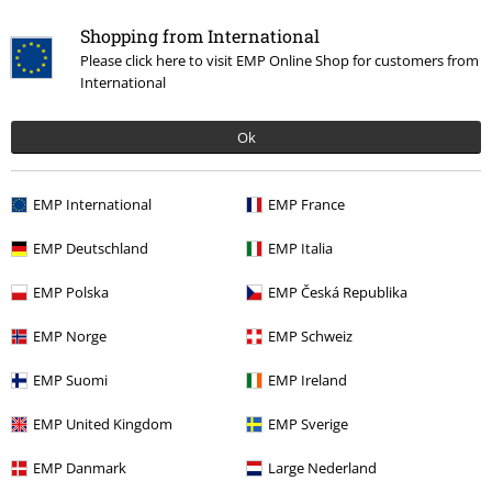
PVPR
34,99 €
8,79 €
Shopping from International
Please click here to visit EMP Online Shop for customers from
International
Más categorías. Más opciones
Marcas Ropa
Ropa
Ok
Marcas Ropa
Marcas by EMP
Hombre
RED by EMP
Ropa
Bañadores
EMP International
EMP France
Ropa
Bañadores
Pantalones Cortos de Baño
EMP Deutschland
EMP Italia
Marcas Ropa
Marcas by EMP
Bañadores
Pantalones Cortos de
EMP Polska
EMP Česká Republika
Baño
EMP Norge
EMP Schweiz
Marcas Ropa
Marcas by EMP
RED by EMP
Bañadores
EMP Suomi
EMP Ireland
EMP United Kingdom
EMP Sverige
15%
E-mail Newsletter
EMP Danmark
Large Nederland
descuento