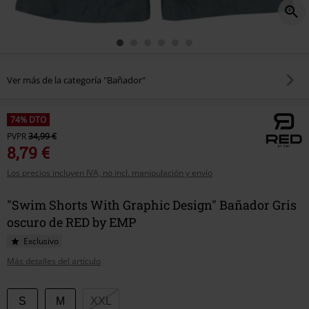
Ver más de la categoría "Bañador"
74% DTO
PVPR
34,99 €
8,79 €
Los precios incluyen IVA, no incl. manipulación y envío
"Swim Shorts With Graphic Design" Bañador Gris
oscuro de RED by EMP
Exclusivo
Más detalles del artículo
Elige
S
M
XXL