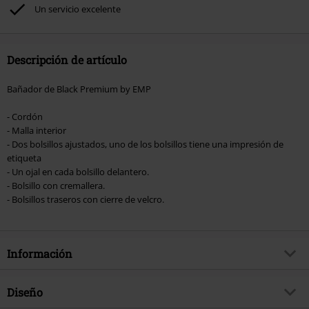
Rammstein, (Till) Lindemann, Böhse Onkelz, Broilers, Die Ärzte, Die Toten
Un servicio excelente
Hosen, Metality, Funko Pop!, vales regalo y artículos que incluyan una
donación.
Descripción de artículo
Bañador de Black Premium by EMP
- Cordón
- Malla interior
- Dos bolsillos ajustados, uno de los bolsillos tiene una impresión de
etiqueta
- Un ojal en cada bolsillo delantero.
- Bolsillo con cremallera.
- Bolsillos traseros con cierre de velcro.
Información
Artículo no.
387697
Diseño
Título
Swimming Time