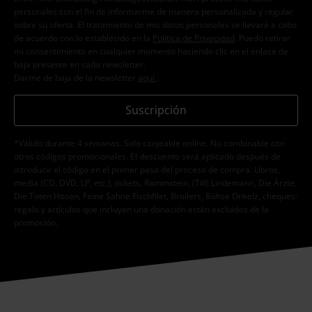
personales con el fin de informarme de manera personalizada y regular
sobre su oferta. El tratamiento de mis datos personales se llevará a cabo
de acuerdo con lo establecido en la
Política de Privacidad
. Puedo retirar
mi consentimiento en cualquier momento haciendo clic en el enlace de
baja presente en cada newsletter.
Darme de baja de la newsletter
aquí
.
Suscripción
*Válido durante 4 semanas. Solo canjeable online. No combinable con
otros códigos promocionales. El descuento será aplicado después de
introducir el código en el primer paso del proceso de compra. Libros,
media (CD, DVD, LP, etc.), tickets, Rammstein, (Till) Lindemann, Die Ärzte,
Die Toten Hosen, Feine Sahne Fischfilet, Broilers, Böhse Onkelz, cheques-
regalo y artículos que incluyen una donación están excluidos de la
promoción.