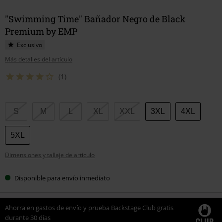
"Swimming Time" Bañador Negro de Black
Premium by EMP
Exclusivo
Más detalles del artículo
(1)
Elige
S
M
L
XL
XXL
3XL
4XL
tu
talla
5XL
Dimensiones y tallaje de artículo
Disponible para envío inmediato
Ahorra en gastos de envío y prueba Backstage Club gratis
durante 30 días