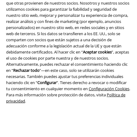
que otras provienen de nuestros socios. Nosotros y nuestros socios
utilizamos cookies para garantizar la fiabilidad y seguridad de
nuestro sitio web, mejorar y personalizar tu experiencia de compra,
realizar análisis y con fines de marketing (por ejemplo, anuncios
personalizados) en nuestro sitio web, en redes sociales y en sitios
web de terceros. Si los datos se transfieren a los EE. UU., solo se
comparten con socios que están sujetos a una decisión de
Legal
adecuación conforme a la legislación actual de la UE y que están
debidamente certificados. Al hacer clic en “
Aceptar cookies
”, aceptas
Términos y Condiciones
el uso de cookies por parte nuestra y de nuestros socios.
Alternativamente, puedes rechazar el consentimiento haciendo clic
Aviso Legal
en “
Rechazar todo
”—en este caso, solo se utilizarán cookies
necesarias. También puedes ajustar tus preferencias individuales
Ley protección de datos
haciendo clic en “
Configurar
”. Tienes derecho a revocar o modificar
tu consentimiento en cualquier momento en
Configuración Cookies
.
Para más información sobre protección de datos, visita
Política de
Eliminación de residuos y protección del medioambiente
privacidad
.
Declaración de Conformidad
Información sobre accesibilidad