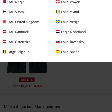
EMP Norge
EMP Schweiz
Comentario
EMP Suomi
EMP Ireland
EMP United Kingdom
EMP Sverige
Última visita
EMP Danmark
Large Nederland
EMP Österreich
EMP Slovensko
Large Belgique
EMP España
Enviar comentario
30% DTO
PVPR
49,99 €
34,99 €
Más categorías. Más opciones