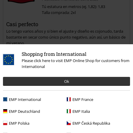
Tú estatura en metros (ej. 1,82): 1,83
Talla comprada: 2xl
Casi perfecto
Lo tengo varios años y si bien el ajuste y diseño es cojonudo, tarda
bastante en secar como único punto negativo, aún así, un básico de
mi verano.
Shopping from International
Please click here to visit EMP Online Shop for customers from
International
Calidad
4
Diseño
Ok
5
Ajuste
5
EMP International
EMP France
Reseña verificada
EMP Deutschland
EMP Italia
¿Te ha sido útil esta opinión?
EMP Polska
EMP Česká Republika