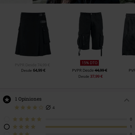
15% DTO
PVPR
Desde
74,99 €
64,99 €
PVPR
Desde
44,99 €
PV
Desde
37,99 €
Desde
1 Opiniones
4
0
1
0