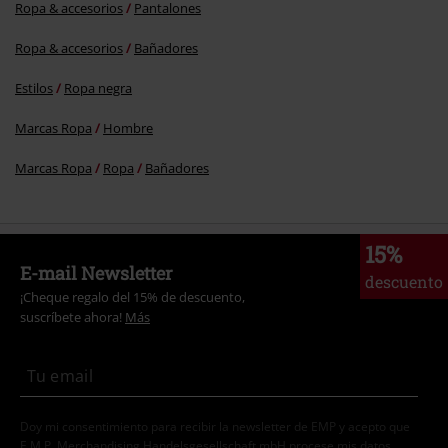
Ropa & accesorios
Pantalones
Ropa & accesorios
Bañadores
Estilos
Ropa negra
Marcas Ropa
Hombre
Marcas Ropa
Ropa
Bañadores
15%
E-mail Newsletter
descuento
¡Cheque regalo del 15% de descuento,
suscríbete ahora!
Más
Doy mi consentimiento para recibir la newsletter de EMP y acepto que
E.M.P. Merchandising Handelsgesellschaft mbH procese mis datos