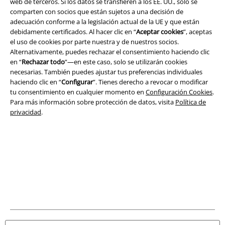
web de terceros. Si los datos se transfieren a los EE. UU., solo se
comparten con socios que están sujetos a una decisión de
Legal
adecuación conforme a la legislación actual de la UE y que están
debidamente certificados. Al hacer clic en “
Aceptar cookies
”, aceptas
Términos y Condiciones
el uso de cookies por parte nuestra y de nuestros socios.
Alternativamente, puedes rechazar el consentimiento haciendo clic
Aviso Legal
en “
Rechazar todo
”—en este caso, solo se utilizarán cookies
necesarias. También puedes ajustar tus preferencias individuales
haciendo clic en “
Configurar
”. Tienes derecho a revocar o modificar
Ley protección de datos
tu consentimiento en cualquier momento en
Configuración Cookies
.
Para más información sobre protección de datos, visita
Política de
Eliminación de residuos y protección del medioambiente
privacidad
.
Declaración de Conformidad
Información sobre accesibilidad
Configuración Cookies
Cancelar pedido
Todos los precios incluyen el IVA pero no los
gastos de transporte