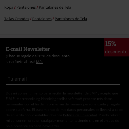
Ropa
Pantalones
Pantalones de Tela
Tallas Grandes
Pantalones
Pantalones de Tela
15%
E-mail Newsletter
descuento
¡Cheque regalo del 15% de descuento,
suscríbete ahora!
Más
Doy mi consentimiento para recibir la newsletter de EMP y acepto que
E.M.P. Merchandising Handelsgesellschaft mbH procese mis datos
personales con el fin de informarme de manera personalizada y regular
sobre su oferta. El tratamiento de mis datos personales se llevará a cabo
de acuerdo con lo establecido en la
Política de Privacidad
. Puedo retirar
mi consentimiento en cualquier momento haciendo clic en el enlace de
baja presente en cada newsletter.