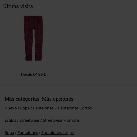
¿La talla es la recomendada?
Última visita
¿Te ha resultado útil este comentario?
Enviar comentario
64,99 €
Desde
Más categorías. Más opciones
Nuevo
Ropa
Pantalones & Pantalones Cortos
Estilos
Streetwear
Streetwear Hombre
Ropa
Pantalones
Pantalones largos