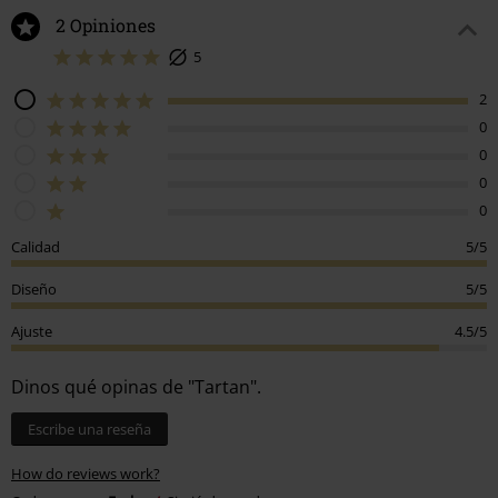
2 Opiniones
5
2
0
0
0
0
Calidad
5/5
Diseño
5/5
Ajuste
4.5/5
Dinos qué opinas de "Tartan".
Escribe una reseña
How do reviews work?