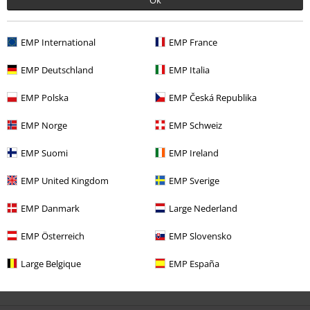
Pero aún así se ve resistente
9/10
EMP International
EMP France
Calidad
EMP Deutschland
EMP Italia
5
Diseño
EMP Polska
EMP Česká Republika
5
Ajuste
4
EMP Norge
EMP Schweiz
Reseña verificada
EMP Suomi
EMP Ireland
¿Te ha sido útil esta opinión?
EMP United Kingdom
EMP Sverige
EMP Danmark
Large Nederland
Comentario
EMP Österreich
EMP Slovensko
1 Comentarios
Large Belgique
EMP España
Antonio A.
Publicado: lunes, 31 julio, 2023 9:09:23 PM