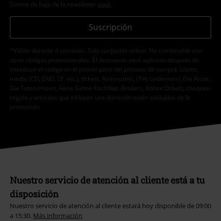
Darme de baja de la newsletter
aquí
.
Suscripción
*Válido durante 4 semanas. Solo canjeable online. No combinable con
otros códigos promocionales. El descuento será aplicado después de
introducir el código en el primer paso del proceso de compra. Libros,
media (CD, DVD, LP, etc.), tickets, Rammstein, (Till) Lindemann, Die Ärzte,
Die Toten Hosen, Feine Sahne Fischfilet, Broilers, Böhse Onkelz, cheques-
regalo y artículos que incluyen una donación están excluidos de la
promoción.
Nuestro servicio de atención al cliente está a tu
disposición
Nuestro servicio de atención al cliente estará hoy disponible de 09:00
a 15:30.
Más información