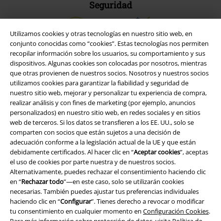
Seguridad
Utilizamos cookies y otras tecnologías en nuestro sitio web, en
conjunto conocidas como “cookies”. Estas tecnologías nos permiten
recopilar información sobre los usuarios, su comportamiento y sus
dispositivos. Algunas cookies son colocadas por nosotros, mientras
que otras provienen de nuestros socios. Nosotros y nuestros socios
utilizamos cookies para garantizar la fiabilidad y seguridad de
nuestro sitio web, mejorar y personalizar tu experiencia de compra,
realizar análisis y con fines de marketing (por ejemplo, anuncios
personalizados) en nuestro sitio web, en redes sociales y en sitios
web de terceros. Si los datos se transfieren a los EE. UU., solo se
comparten con socios que están sujetos a una decisión de
adecuación conforme a la legislación actual de la UE y que están
Legal
debidamente certificados. Al hacer clic en “
Aceptar cookies
”, aceptas
el uso de cookies por parte nuestra y de nuestros socios.
Términos y Condiciones
Alternativamente, puedes rechazar el consentimiento haciendo clic
en “
Rechazar todo
”—en este caso, solo se utilizarán cookies
Aviso Legal
necesarias. También puedes ajustar tus preferencias individuales
haciendo clic en “
Configurar
”. Tienes derecho a revocar o modificar
Ley protección de datos
tu consentimiento en cualquier momento en
Configuración Cookies
.
Para más información sobre protección de datos, visita
Política de