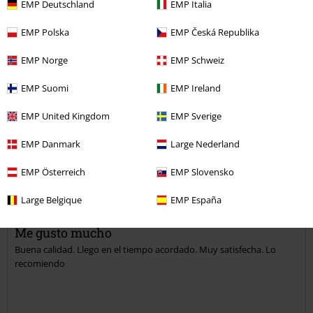
EMP Deutschland
EMP Italia
Reseña verificada
EMP Polska
EMP Česká Republika
¿Te ha sido útil esta opinión?
EMP Norge
EMP Schweiz
EMP Suomi
EMP Ireland
Comentario
EMP United Kingdom
EMP Sverige
EMP Danmark
Large Nederland
Julia S.
EMP Österreich
EMP Slovensko
1 Reseñas
Publicado: jueves, 21 abril, 2016
Large Belgique
EMP España
Me gusto mucho
Buena calidad. Llego en el tiempo acordado. Muy satisfecha. Lo
Enviar comentario
recomiendo