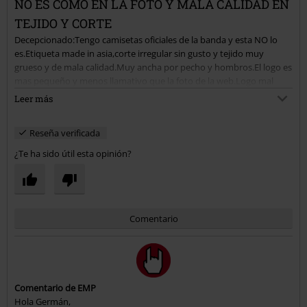
NO ES COMO EN LA FOTO Y MALA CALIDAD EN
TEJIDO Y CORTE
Decepcionado:Tengo camisetas oficiales de la banda y esta NO lo
es.Etiqueta made in asia,corte irregular sin gusto y tejido muy
grueso y de mala calidad.Muy ancha por pecho y hombros.El logo es
mas pequeño y menos llamativo que la foto de la web.Logo mal
impreso y muy brillante¡¡¡Ni por asomo parecida¡¡¡
Leer más
Reseña verificada
¿Te ha sido útil esta opinión?
Comentario
Comentario de EMP
Hola Germán,