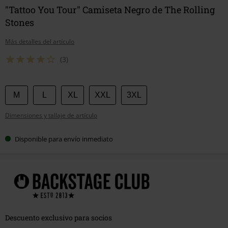
"Tattoo You Tour" Camiseta Negro de The Rolling
Stones
Más detalles del artículo
(3)
Elige
M
L
XL
XXL
3XL
tu
Dimensiones y tallaje de artículo
talla
Disponible para envío inmediato
Descuento exclusivo para socios