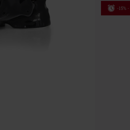
-15% -
Código
Válido hasta 8
Solo online. P
Tras introduci
No acumulable
descuento: lib
Onkelz, Broile
que incluyan 