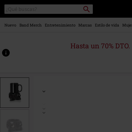
Ir al
Buscar
Buscar
contenido
en
principal
el
catálogo
Nuevo
Band Merch
Entretenimiento
Marcas
Estilo de vida
Muje
Hasta un 70% DTO.
https://www.emp-
online.es/p/taza-
con-
calentador-
de-
calavera/577410St.html