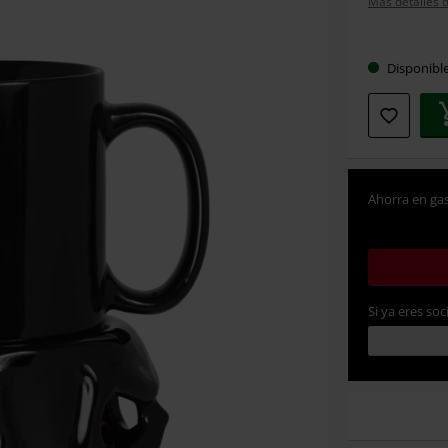
Más detalles d
Elige
Disponibl
tu
talla
Ahorra en gas
Si ya eres soc