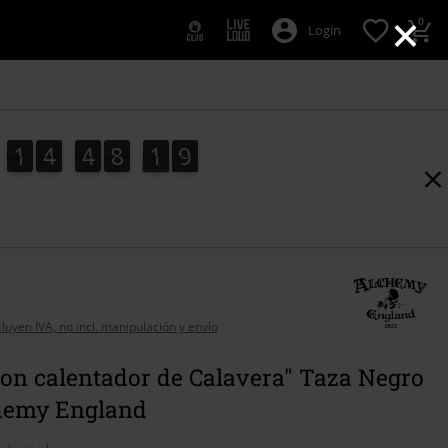
×
0
Login
1
4
4
8
1
8
1
4
4
8
1
7
2
9
7
8
cluyen IVA, no incl. manipulación y envío
on calentador de Calavera" Taza Negro
hemy England