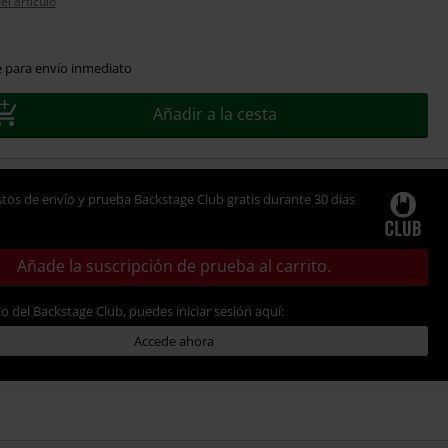
el artículo
e para envío inmediato
Añadir a la cesta
tos de envío y prueba Backstage Club gratis durante 30 días
Añade la suscripción de prueba al carrito.
io del Backstage Club, puedes iniciar sesión aquí:
Accede ahora