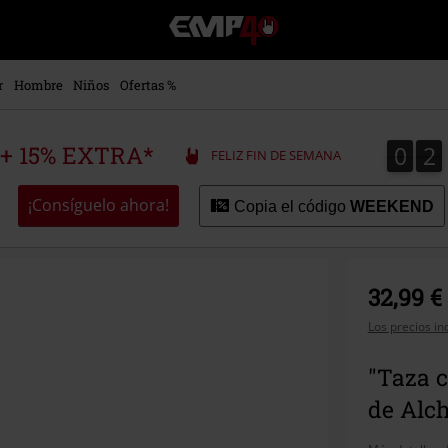
EMP
-
Música,
Películas,
r
Hombre
Niños
Ofertas %
TV
&
Gaming
0
2
0
2
 + 15% EXTRA*
FELIZ FIN DE SEMANA
Merch
-
Ropa
¡Consíguelo ahora!
Copia el código
WEEKEND
Alternativa
32,99 €
Los precios in
"Taza c
de Alc