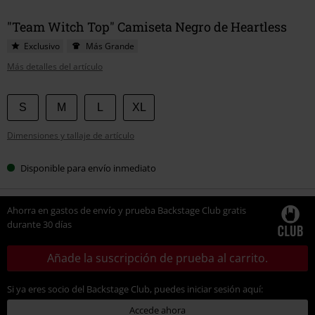
"Team Witch Top" Camiseta Negro de Heartless
Exclusivo
Más Grande
Más detalles del artículo
Elige
S
M
L
XL
tu
Dimensiones y tallaje de artículo
talla
Disponible para envío inmediato
Ahorra en gastos de envío y prueba Backstage Club gratis
durante 30 días
Añade la suscripción de prueba al carrito.
Si ya eres socio del Backstage Club, puedes iniciar sesión aquí:
Accede ahora