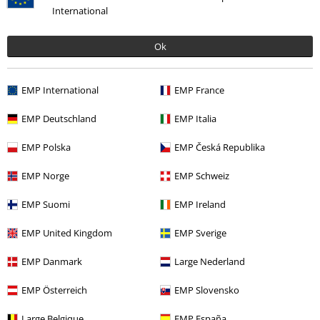
Más categorías. Más opciones
International
Estilos
Gothic
Gothic Mujer
Ok
Marcas Ropa
Heartless
Estilos
Rockwear
Rockwear Mujer
EMP International
EMP France
Estilos
Rockwear
Ropa
Camisetas & Tops
Camisetas
EMP Deutschland
EMP Italia
Ofertas %
Mujer
Ropa
Camisetas & Tops
Camisetas
EMP Polska
EMP Česká Republika
EMP Norge
EMP Schweiz
15%
EMP Suomi
EMP Ireland
E-mail Newsletter
descuento
EMP United Kingdom
EMP Sverige
¡Cheque regalo del 15% de descuento,
suscríbete ahora!
Más
EMP Danmark
Large Nederland
EMP Österreich
EMP Slovensko
Large Belgique
EMP España