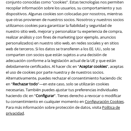
conjunto conocidas como “cookies”. Estas tecnologías nos permiten
recopilar información sobre los usuarios, su comportamiento y sus
dispositivos. Algunas cookies son colocadas por nosotros, mientras
que otras provienen de nuestros socios. Nosotros y nuestros socios
utilizamos cookies para garantizar la fiabilidad y seguridad de
nuestro sitio web, mejorar y personalizar tu experiencia de compra,
realizar análisis y con fines de marketing (por ejemplo, anuncios
personalizados) en nuestro sitio web, en redes sociales y en sitios
web de terceros. Si los datos se transfieren a los EE. UU., solo se
Legal
comparten con socios que están sujetos a una decisión de
adecuación conforme a la legislación actual de la UE y que están
Términos y Condiciones
debidamente certificados. Al hacer clic en “
Aceptar cookies
”, aceptas
el uso de cookies por parte nuestra y de nuestros socios.
Aviso Legal
Alternativamente, puedes rechazar el consentimiento haciendo clic
en “
Rechazar todo
”—en este caso, solo se utilizarán cookies
Ley protección de datos
necesarias. También puedes ajustar tus preferencias individuales
haciendo clic en “
Configurar
”. Tienes derecho a revocar o modificar
Eliminación de residuos y protección del medioambiente
tu consentimiento en cualquier momento en
Configuración Cookies
.
Para más información sobre protección de datos, visita
Política de
privacidad
.
Declaración de Conformidad
Información sobre accesibilidad