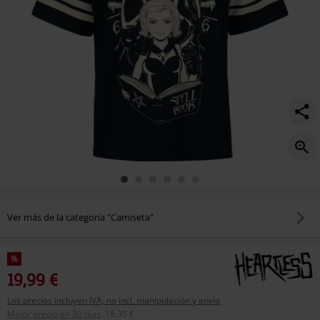
Ver más de la categoría "Camiseta"
%
19,99 €
Los precios incluyen IVA, no incl. manipulación y envío
Mejor precio en 30 días
:
18,35 €