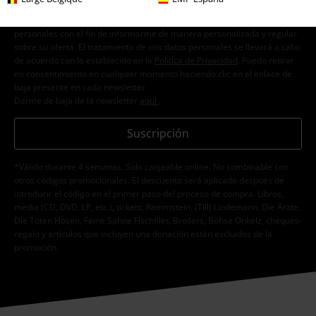
Doy mi consentimiento para recibir la newsletter de EMP y acepto que
E.M.P. Merchandising Handelsgesellschaft mbH procese mis datos
personales con el fin de informarme de manera personalizada y regular
sobre su oferta. El tratamiento de mis datos personales se llevará a cabo
de acuerdo con lo establecido en la
Política de Privacidad
. Puedo retirar
mi consentimiento en cualquier momento haciendo clic en el enlace de
baja presente en cada newsletter.
Darme de baja de la newsletter
aquí
.
Suscripción
*Válido durante 4 semanas. Solo canjeable online. No combinable con
otros códigos promocionales. El descuento será aplicado después de
introducir el código en el primer paso del proceso de compra. Libros,
media (CD, DVD, LP, etc.), tickets, Rammstein, (Till) Lindemann, Die Ärzte,
Die Toten Hosen, Feine Sahne Fischfilet, Broilers, Böhse Onkelz, cheques-
regalo y artículos que incluyen una donación están excluidos de la
promoción.