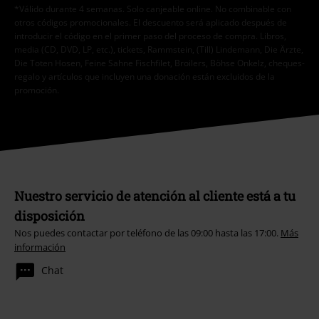
*Válido durante 4 semanas. Solo canjeable online. No combinable con
otros códigos promocionales. El descuento será aplicado después de
introducir el código en el primer paso del proceso de compra. Libros,
media (CD, DVD, LP, etc.), tickets, Rammstein, (Till) Lindemann, Die Ärzte,
Die Toten Hosen, Feine Sahne Fischfilet, Broilers, Böhse Onkelz, cheques-
regalo y artículos que incluyen una donación están excluidos de la
promoción.
Nuestro servicio de atención al cliente está a tu
disposición
Nos puedes contactar por teléfono de las 09:00 hasta las 17:00.
Más
información
Chat