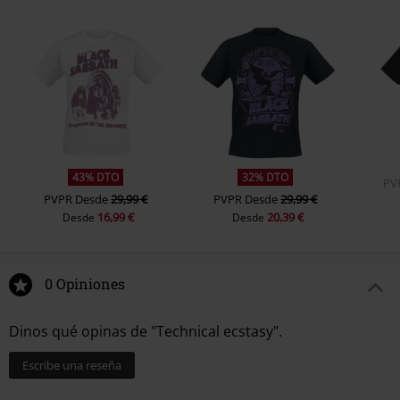
43% DTO
32% DTO
PV
PVPR
Desde
29,99 €
PVPR
Desde
29,99 €
16,99 €
20,39 €
Desde
Desde
0 Opiniones
Dinos qué opinas de "Technical ecstasy".
Escribe una reseña