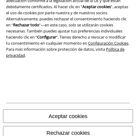
adecuación conforme a la legislación actual de la UE y que están
debidamente certificados. Al hacer clic en “
Aceptar cookies
”, aceptas
Aviso Legal
el uso de cookies por parte nuestra y de nuestros socios.
Alternativamente, puedes rechazar el consentimiento haciendo clic
Ley protección de datos
en “
Rechazar todo
”—en este caso, solo se utilizarán cookies
necesarias. También puedes ajustar tus preferencias individuales
Eliminación de residuos y protección del medioambiente
haciendo clic en “
Configurar
”. Tienes derecho a revocar o modificar
tu consentimiento en cualquier momento en
Configuración Cookies
.
Para más información sobre protección de datos, visita
Política de
Declaración de Conformidad
privacidad
.
Información sobre accesibilidad
Configuración Cookies
Cancelar pedido
Todos los precios incluyen el IVA pero no los
gastos de transporte
© 1986-2026 E.M.P. Merchandising HGmbH
Aceptar cookies
Rechazar cookies