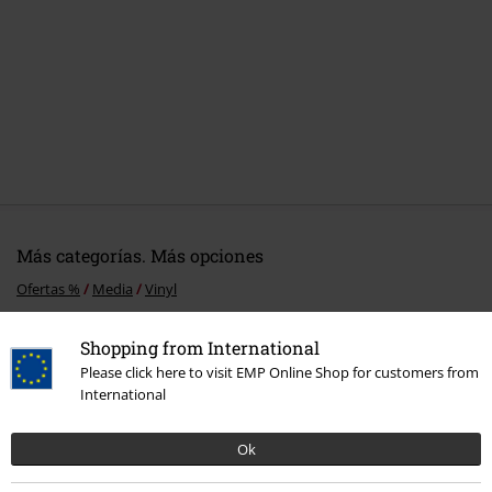
Más categorías. Más opciones
Ofertas %
Media
Vinyl
Band Merch
Género
Black Metal
Shopping from International
Please click here to visit EMP Online Shop for customers from
Band Merch
Top Bands
Ozzy Osbourne
Media
International
Band Merch
Top Bands
Black Sabbath
Media
Vinilo
Ok
Band Merch
Media
Vinilo