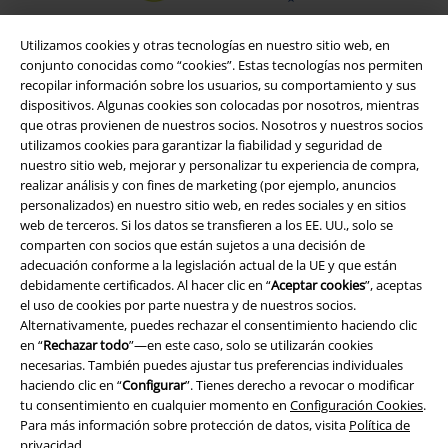
Utilizamos cookies y otras tecnologías en nuestro sitio web, en
conjunto conocidas como “cookies”. Estas tecnologías nos permiten
recopilar información sobre los usuarios, su comportamiento y sus
dispositivos. Algunas cookies son colocadas por nosotros, mientras
que otras provienen de nuestros socios. Nosotros y nuestros socios
utilizamos cookies para garantizar la fiabilidad y seguridad de
nuestro sitio web, mejorar y personalizar tu experiencia de compra,
realizar análisis y con fines de marketing (por ejemplo, anuncios
personalizados) en nuestro sitio web, en redes sociales y en sitios
Legal
web de terceros. Si los datos se transfieren a los EE. UU., solo se
comparten con socios que están sujetos a una decisión de
Términos y Condiciones
adecuación conforme a la legislación actual de la UE y que están
debidamente certificados. Al hacer clic en “
Aceptar cookies
”, aceptas
Aviso Legal
el uso de cookies por parte nuestra y de nuestros socios.
Alternativamente, puedes rechazar el consentimiento haciendo clic
en “
Rechazar todo
”—en este caso, solo se utilizarán cookies
Ley protección de datos
necesarias. También puedes ajustar tus preferencias individuales
haciendo clic en “
Configurar
”. Tienes derecho a revocar o modificar
Eliminación de residuos y protección del medioambiente
tu consentimiento en cualquier momento en
Configuración Cookies
.
Para más información sobre protección de datos, visita
Política de
Declaración de Conformidad
privacidad
.