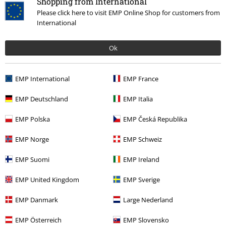
Shopping from International
Please click here to visit EMP Online Shop for customers from
International
Más categorías. Más opciones
Hombre
Zapatos
Botas
Ok
Hombre
Zapatos
Exclusivo
EMP International
EMP France
Hombre
Marcas EMP
EMP Deutschland
EMP Italia
Hombre
Exclusivo
EMP Polska
EMP Česká Republika
Marcas Ropa
Marcas by EMP
Hombre
Gothicana by EMP
Ropa
EMP Norge
EMP Schweiz
EMP Suomi
EMP Ireland
15%
E-mail Newsletter
descuento
EMP United Kingdom
EMP Sverige
¡Cheque regalo del 15% de descuento,
suscríbete ahora!
Más
EMP Danmark
Large Nederland
EMP Österreich
EMP Slovensko