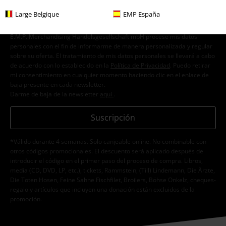
Large Belgique
EMP España
Doy mi consentimiento para recibir la newsletter de EMP y acepto que
E.M.P. Merchandising Handelsgesellschaft mbH procese mis datos
personales con el fin de informarme de manera personalizada y regular
sobre su oferta. El tratamiento de mis datos personales se llevará a cabo
de acuerdo con lo establecido en la
Política de Privacidad
. Puedo retirar
mi consentimiento en cualquier momento haciendo clic en el enlace de
baja presente en cada newsletter.
Darme de baja de la newsletter
aquí
.
Suscripción
*Válido durante 4 semanas. Solo canjeable online. No combinable con
otros códigos promocionales. El descuento será aplicado después de
introducir el código en el primer paso del proceso de compra. Libros,
media (CD, DVD, LP, etc.), tickets, Rammstein, (Till) Lindemann, Die Ärzte,
Die Toten Hosen, Feine Sahne Fischfilet, Broilers, Böhse Onkelz, cheques-
regalo y artículos que incluyen una donación están excluidos de la
promoción.