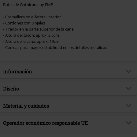
Botas de Gothicana by EMP
- Cremallera en el lateral interior
- Cordones con 8 ojales
- Tirador en la parte superior de la caña
- Altura del tacón: aprox. 3,5cm
- Altura de la caña: aprox. 19cm
- Correas para mayor estabilidad en los detalles metálicos
Información
Artículo no.
580876
Diseño
Título
Tempted by Alchemy
Tipo de producto
Botas
Brand
Material y cuidados
Gothicana by EMP
Tipo de tacón
Zapato plano
Exclusivo
Si
Material Externo
Piel
Patrón
Operador económico responsable UE
Liso
tema producto
Look Gótico, Ropa Rockera
Material exterior del calzado
Piel
Tipo de Cierre
Cremallera, Cordón, Cordones
Firma
no
E.M.P. Merchandising Handelsgesellschaft mbH