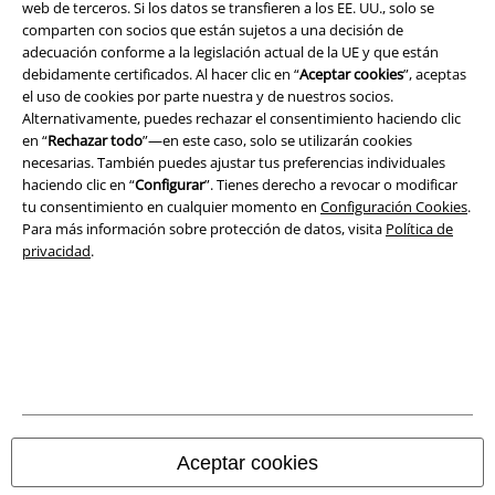
web de terceros. Si los datos se transfieren a los EE. UU., solo se
Términos y Condiciones
comparten con socios que están sujetos a una decisión de
adecuación conforme a la legislación actual de la UE y que están
debidamente certificados. Al hacer clic en “
Aceptar cookies
”, aceptas
Aviso Legal
el uso de cookies por parte nuestra y de nuestros socios.
Alternativamente, puedes rechazar el consentimiento haciendo clic
Ley protección de datos
en “
Rechazar todo
”—en este caso, solo se utilizarán cookies
necesarias. También puedes ajustar tus preferencias individuales
Eliminación de residuos y protección del medioambiente
haciendo clic en “
Configurar
”. Tienes derecho a revocar o modificar
tu consentimiento en cualquier momento en
Configuración Cookies
.
Declaración de Conformidad
Para más información sobre protección de datos, visita
Política de
privacidad
.
Información sobre accesibilidad
Configuración Cookies
Cancelar pedido
Todos los precios incluyen el IVA pero no los
gastos de transporte
© 1986-2026 E.M.P. Merchandising HGmbH
Aceptar cookies