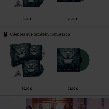
6.
Interference
7.
Stay A Little While
39,99 €
28,99 €
8.
Ecstasy
9.
Breaking The Waves
Clientes que también compraron
10.
Outer Dimensions
11.
Resistance
12.
Find Life
39,99 €
28,99 €