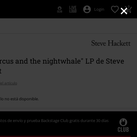
×
0
Login
rcus and the nightwhale" LP de Steve
t
el artículo
ulo no está disponible.
tos de envío y prueba Backstage Club gratis durante 30 días