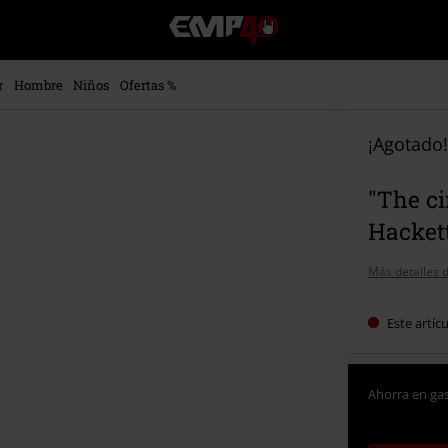
EMP
-
Música,
Películas,
r
Hombre
Niños
Ofertas %
TV
&
Gaming
¡Agotado!
Merch
-
"The ci
Ropa
Alternativa
Hacket
Más detalles d
Este artíc
Ahorra en gas