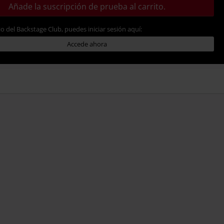
Añade la suscripción de prueba al carrito.
io del Backstage Club, puedes iniciar sesión aquí:
Accede ahora