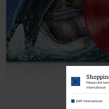
Shopping
Please click he
International
EMP International