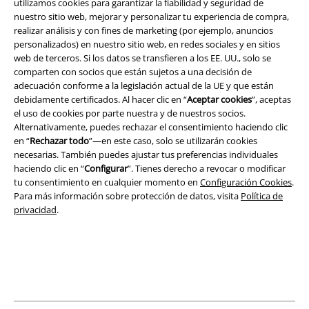
utilizamos cookies para garantizar la fiabilidad y seguridad de
nuestro sitio web, mejorar y personalizar tu experiencia de compra,
realizar análisis y con fines de marketing (por ejemplo, anuncios
Legal
personalizados) en nuestro sitio web, en redes sociales y en sitios
Términos y Condiciones
web de terceros. Si los datos se transfieren a los EE. UU., solo se
comparten con socios que están sujetos a una decisión de
adecuación conforme a la legislación actual de la UE y que están
Aviso Legal
debidamente certificados. Al hacer clic en “
Aceptar cookies
”, aceptas
el uso de cookies por parte nuestra y de nuestros socios.
Ley protección de datos
Alternativamente, puedes rechazar el consentimiento haciendo clic
en “
Rechazar todo
”—en este caso, solo se utilizarán cookies
Eliminación de residuos y protección del medioambiente
necesarias. También puedes ajustar tus preferencias individuales
haciendo clic en “
Configurar
”. Tienes derecho a revocar o modificar
Declaración de Conformidad
tu consentimiento en cualquier momento en
Configuración Cookies
.
Para más información sobre protección de datos, visita
Política de
privacidad
.
Información sobre accesibilidad
Configuración Cookies
Cancelar pedido
Todos los precios incluyen el IVA pero no los
gastos de transporte