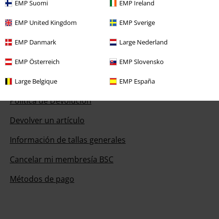
EMP Suomi
EMP Ireland
Chat
EMP United Kingdom
EMP Sverige
EMP Danmark
Large Nederland
Servicio Atención al Cliente
EMP Österreich
EMP Slovensko
Ayuda (FAQ)
Large Belgique
EMP España
Política de Devolución
Devolver un artículo
Información de tallas generales
Cancelar mi membresía BSC
Métodos de pago