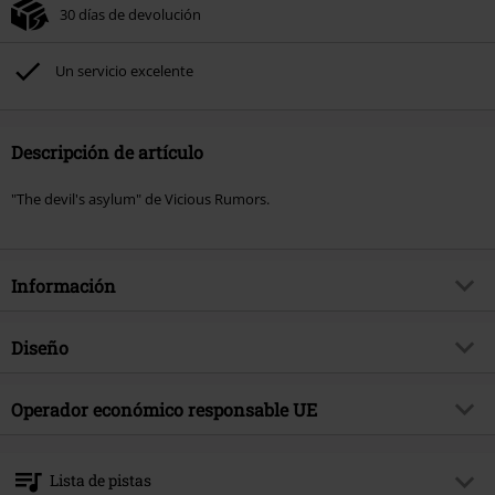
30 días de devolución
Un servicio excelente
Descripción de artículo
"The devil's asylum" de Vicious Rumors.
Información
Artículo no.
588055
Diseño
Título
The devil's asylum
Tipo de producto
CD
Género Musical
Operador económico responsable UE
Heavy Metal
Media - Formato 1-3
CD
tema producto
Bandas
OPEN - Orchard Physical European Network GmbH
Boulevard der EU 8
Banda
Vicious Rumors
Lista de pistas