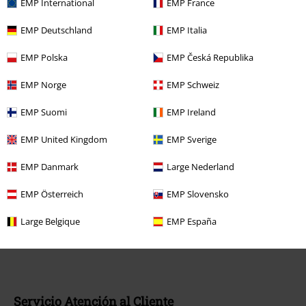
EMP International
EMP France
introducir el código en el primer paso del proceso de compra. Libros,
media (CD, DVD, LP, etc.), tickets, Rammstein, (Till) Lindemann, Die Ärzte,
EMP Deutschland
EMP Italia
Die Toten Hosen, Feine Sahne Fischfilet, Broilers, Böhse Onkelz, cheques-
regalo y artículos que incluyen una donación están excluidos de la
EMP Polska
EMP Česká Republika
promoción.
EMP Norge
EMP Schweiz
EMP Suomi
EMP Ireland
EMP United Kingdom
EMP Sverige
Nuestro servicio de atención al cliente está a tu
EMP Danmark
Large Nederland
disposición
EMP Österreich
EMP Slovensko
Disponibilidad: Lunes desde las 09:00 hasta las 17:00.
Más
información
Large Belgique
EMP España
Chat
Servicio Atención al Cliente