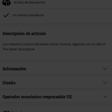
30 días de devolución
Un servicio excelente
Descripción de artículo
Los maestros suecos del power metal, Insania, regresan con su álbum
The Great Apocalypse
Información
Artículo no.
587202
Diseño
Título
The great apocalypse
Tipo de producto
CD
Género Musical
Operador económico responsable UE
Power Metal
Media - Formato 1-3
CD
tema producto
Bandas
Membran Media GmbH
Langenhorner Chaussee 602
Banda
Insania