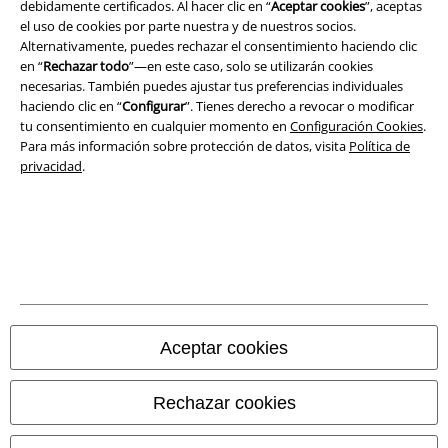
debidamente certificados. Al hacer clic en “
Aceptar cookies
”, aceptas
el uso de cookies por parte nuestra y de nuestros socios.
Ley protección de datos
Alternativamente, puedes rechazar el consentimiento haciendo clic
en “
Rechazar todo
”—en este caso, solo se utilizarán cookies
necesarias. También puedes ajustar tus preferencias individuales
Eliminación de residuos y protección del medioambiente
haciendo clic en “
Configurar
”. Tienes derecho a revocar o modificar
tu consentimiento en cualquier momento en
Configuración Cookies
.
Declaración de Conformidad
Para más información sobre protección de datos, visita
Política de
privacidad
.
Información sobre accesibilidad
Configuración Cookies
Cancelar pedido
Todos los precios incluyen el IVA pero no los
gastos de transporte
© 1986-2026 E.M.P. Merchandising HGmbH
Aceptar cookies
Rechazar cookies
Tiendas EMP online