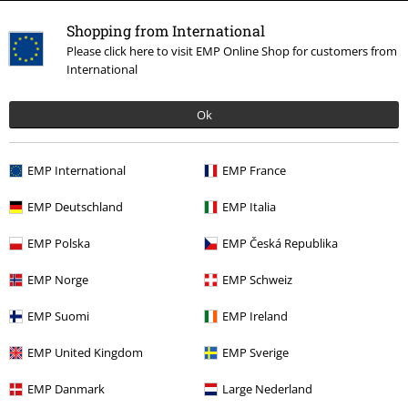
promoción.
Shopping from International
Please click here to visit EMP Online Shop for customers from
International
Ok
Nuestro servicio de atención al cliente está a tu
disposición
EMP International
EMP France
Nuestro servicio de atención al cliente estará hoy disponible de 09:00
EMP Deutschland
EMP Italia
a 17:00.
Más información
Chat
EMP Polska
EMP Česká Republika
EMP Norge
EMP Schweiz
EMP Suomi
EMP Ireland
Servicio Atención al Cliente
EMP United Kingdom
EMP Sverige
Ayuda (FAQ)
EMP Danmark
Large Nederland
Política de Devolución