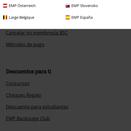
EMP Österreich
EMP Slovensko
Devolver un artículo
Large Belgique
EMP España
Información de tallas generales
Cancelar mi membresía BSC
Métodos de pago
Descuentos para ti
Concursos
Cheques Regalo
Descuento para estudiantes
EMP Backstage Club