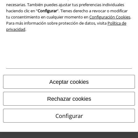
Eliminación de residuos y protección del medioambiente
necesarias. También puedes ajustar tus preferencias individuales
haciendo clic en “
Configurar
”. Tienes derecho a revocar o modificar
Declaración de Conformidad
tu consentimiento en cualquier momento en
Configuración Cookies
.
Para más información sobre protección de datos, visita
Política de
Información sobre accesibilidad
privacidad
.
Configuración Cookies
Cancelar pedido
Todos los precios incluyen el IVA pero no los
gastos de transporte
© 1986-2026 E.M.P. Merchandising HGmbH
Aceptar cookies
Rechazar cookies
Tiendas EMP online
Configurar
EMP International
EMP France