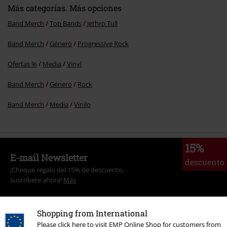
Más categorías. Más opciones
Band Merch
Top Bands
Jethro Tull
Band Merch
Género
Progressive Rock
Ofertas %
Media
Vinyl
Band Merch
Género
Rock
Band Merch
Media
Vinilo
15%
E-mail Newsletter
descuento
¡Cheque regalo del 15% de descuento,
suscríbete ahora!
Más
Shopping from International
Please click here to visit EMP Online Shop for customers from