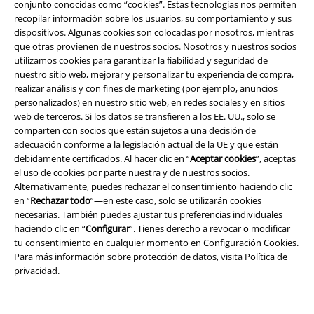
conjunto conocidas como “cookies”. Estas tecnologías nos permiten
recopilar información sobre los usuarios, su comportamiento y sus
Configuración Cookies
dispositivos. Algunas cookies son colocadas por nosotros, mientras
que otras provienen de nuestros socios. Nosotros y nuestros socios
Cancelar pedido
utilizamos cookies para garantizar la fiabilidad y seguridad de
nuestro sitio web, mejorar y personalizar tu experiencia de compra,
realizar análisis y con fines de marketing (por ejemplo, anuncios
Todos los precios incluyen el IVA pero no los
gastos de transporte
personalizados) en nuestro sitio web, en redes sociales y en sitios
© 1986-2026 E.M.P. Merchandising HGmbH
web de terceros. Si los datos se transfieren a los EE. UU., solo se
comparten con socios que están sujetos a una decisión de
adecuación conforme a la legislación actual de la UE y que están
debidamente certificados. Al hacer clic en “
Aceptar cookies
”, aceptas
el uso de cookies por parte nuestra y de nuestros socios.
Tiendas EMP online
Alternativamente, puedes rechazar el consentimiento haciendo clic
en “
Rechazar todo
”—en este caso, solo se utilizarán cookies
necesarias. También puedes ajustar tus preferencias individuales
EMP International
haciendo clic en “
Configurar
”. Tienes derecho a revocar o modificar
EMP France
tu consentimiento en cualquier momento en
Configuración Cookies
.
Para más información sobre protección de datos, visita
Política de
EMP Deutschland
privacidad
.
EMP Italia
EMP Polska