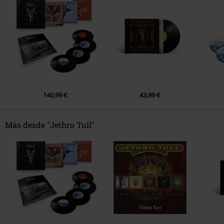
1.
Pavane (2024 Remix)
2.
First Snow on Brooklyn (2024 Remix)
3.
Greensleeved (2024 Remix)
4.
Fire at Midnight (2024 Remix)
5.
We Five Kings (2024 Remix)
6.
Ring Out Solstice Bells (2024 Remix)
7.
Bouree (2024 Remix)
140,99 €
43,99 €
8.
A Winter Snowscape (2024 Remix)
Más desde "Jethro Tull"