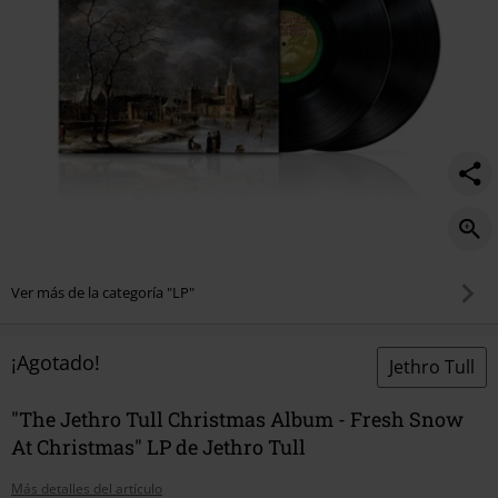
fresh-
snow-
at-
christmas/578090St.html
Ver más de la categoría "LP"
¡Agotado!
Jethro Tull
"The Jethro Tull Christmas Album - Fresh Snow
At Christmas" LP de Jethro Tull
Más detalles del artículo