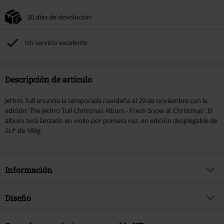
30 días de devolución
Un servicio excelente
Descripción de artículo
Jethro Tull anuncia la temporada navideña el 29 de noviembre con la
edición 'The Jethro Tull Christmas Album - Fresh Snow at Christmas'. El
álbum será lanzado en vinilo por primera vez, en edición desplegable de
2LP de 180g.
Información
Artículo no.
578090
Diseño
Título
The Jethro Tull Christmas Album -
Fresh Snow At Christmas
Tipo de producto
LP