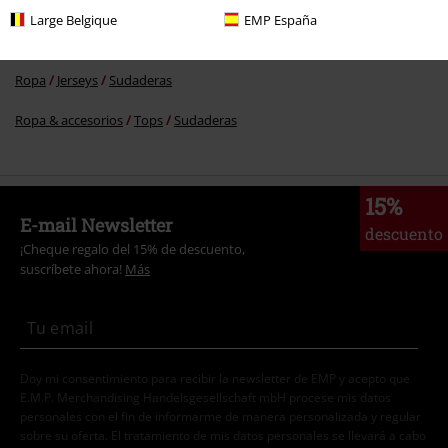
Large Belgique
EMP España
Tallas Grandes
Jerseys
Sudaderas
Ropa
Jerseys
Sudaderas
Ropa & accesorios
Tops
Sudaderas
15%
E-mail Newsletter
descuento
¡Cheque regalo del 15% de descuento,
suscríbete ahora!
Más
Doy mi consentimiento para recibir la newsletter de EMP y acepto que
E.M.P. Merchandising Handelsgesellschaft mbH procese mis datos
personales con el fin de informarme de manera personalizada y regular
sobre su oferta. El tratamiento de mis datos personales se llevará a cabo