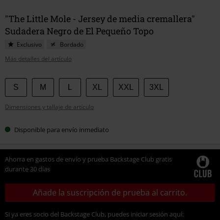
"The Little Mole - Jersey de media cremallera"
Sudadera Negro de El Pequeño Topo
Exclusivo
Bordado
Más detalles del artículo
Elige
S
M
L
XL
XXL
3XL
tu
Dimensiones y tallaje de artículo
talla
Disponible para envío inmediato
Ahorra en gastos de envío y prueba Backstage Club gratis
durante 30 días
Añade la suscripción de prueba al carrito.
Si ya eres socio del Backstage Club, puedes iniciar sesión aquí: