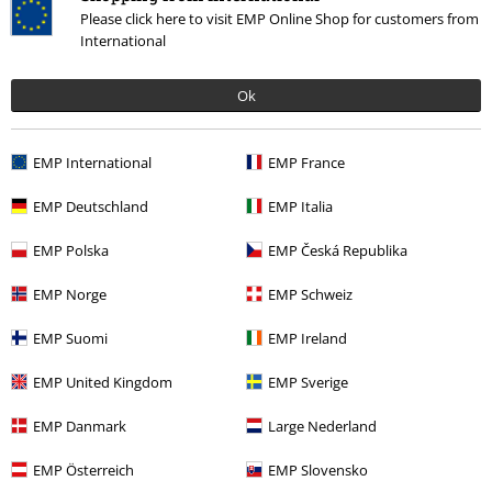
Please click here to visit EMP Online Shop for customers from
International
Última visita
Ok
EMP International
EMP France
EMP Deutschland
EMP Italia
EMP Polska
EMP Česká Republika
63% DTO
EMP Norge
EMP Schweiz
PVPR
Desde
59,90 €
21,59 €
Desde
EMP Suomi
EMP Ireland
EMP United Kingdom
EMP Sverige
Más categorías. Más opciones
EMP Danmark
Large Nederland
Películas & TV
Películas & TV
El pequeño topo
EMP Österreich
EMP Slovensko
Películas & TV
Películas & TV
Series TV
Ropa
Jerseys
Sudaderas