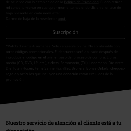
de acuerdo con lo establecido en la
Política de Privacidad
. Puedo retirar
mi consentimiento en cualquier momento haciendo clic en el enlace de
baja presente en cada newsletter.
Darme de baja de la newsletter
aquí
.
Suscripción
*Válido durante 4 semanas. Solo canjeable online. No combinable con
otros códigos promocionales. El descuento será aplicado después de
introducir el código en el primer paso del proceso de compra. Libros,
media (CD, DVD, LP, etc.), tickets, Rammstein, (Till) Lindemann, Die Ärzte,
Die Toten Hosen, Feine Sahne Fischfilet, Broilers, Böhse Onkelz, cheques-
regalo y artículos que incluyen una donación están excluidos de la
promoción.
Nuestro servicio de atención al cliente está a tu
disposición