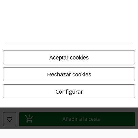
Legal
Términos y Condiciones
Aviso Legal
Aceptar cookies
Ley protección de datos
Rechazar cookies
Eliminación de residuos y protección del medioambiente
Configurar
Declaración de Conformidad
Información sobre accesibilidad
Añadir a la cesta
Configuración Cookies
Cancelar pedido