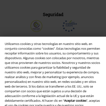
Seguridad
Utilizamos cookies y otras tecnologías en nuestro sitio web, en
conjunto conocidas como “cookies”. Estas tecnologías nos permiten
recopilar información sobre los usuarios, su comportamiento y sus
dispositivos. Algunas cookies son colocadas por nosotros, mientras
que otras provienen de nuestros socios. Nosotros y nuestros socios
utilizamos cookies para garantizar la fiabilidad y seguridad de
nuestro sitio web, mejorar y personalizar tu experiencia de compra,
realizar análisis y con fines de marketing (por ejemplo, anuncios
personalizados) en nuestro sitio web, en redes sociales y en sitios
Legal
web de terceros. Si los datos se transfieren a los EE. UU., solo se
comparten con socios que están sujetos a una decisión de
Términos y Condiciones
adecuación conforme a la legislación actual de la UE y que están
debidamente certificados. Al hacer clic en “
Aceptar cookies
”, aceptas
Aviso Legal
el uso de cookies por parte nuestra y de nuestros socios.