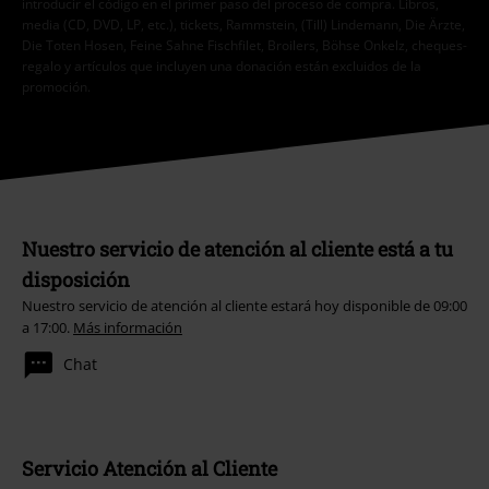
introducir el código en el primer paso del proceso de compra. Libros,
media (CD, DVD, LP, etc.), tickets, Rammstein, (Till) Lindemann, Die Ärzte,
Die Toten Hosen, Feine Sahne Fischfilet, Broilers, Böhse Onkelz, cheques-
regalo y artículos que incluyen una donación están excluidos de la
promoción.
Nuestro servicio de atención al cliente está a tu
disposición
Nuestro servicio de atención al cliente estará hoy disponible de 09:00
a 17:00.
Más información
Chat
Servicio Atención al Cliente