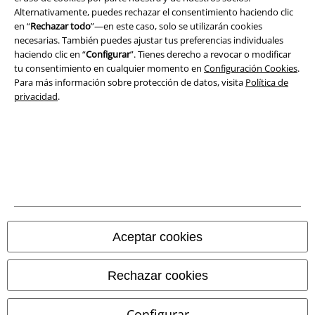
Alternativamente, puedes rechazar el consentimiento haciendo clic
Ley protección de datos
en “
Rechazar todo
”—en este caso, solo se utilizarán cookies
necesarias. También puedes ajustar tus preferencias individuales
Eliminación de residuos y protección del medioambiente
haciendo clic en “
Configurar
”. Tienes derecho a revocar o modificar
tu consentimiento en cualquier momento en
Configuración Cookies
.
Para más información sobre protección de datos, visita
Política de
Declaración de Conformidad
privacidad
.
Información sobre accesibilidad
Configuración Cookies
Cancelar pedido
Todos los precios incluyen el IVA pero no los
gastos de transporte
© 1986-2026 E.M.P. Merchandising HGmbH
Aceptar cookies
Rechazar cookies
Tiendas EMP online
Configurar