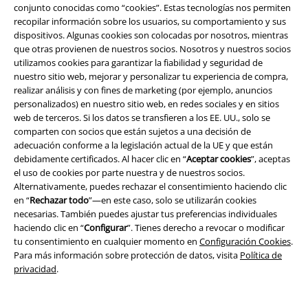
conjunto conocidas como “cookies”. Estas tecnologías nos permiten
recopilar información sobre los usuarios, su comportamiento y sus
dispositivos. Algunas cookies son colocadas por nosotros, mientras
que otras provienen de nuestros socios. Nosotros y nuestros socios
utilizamos cookies para garantizar la fiabilidad y seguridad de
nuestro sitio web, mejorar y personalizar tu experiencia de compra,
realizar análisis y con fines de marketing (por ejemplo, anuncios
personalizados) en nuestro sitio web, en redes sociales y en sitios
Legal
web de terceros. Si los datos se transfieren a los EE. UU., solo se
Términos y Condiciones
comparten con socios que están sujetos a una decisión de
adecuación conforme a la legislación actual de la UE y que están
debidamente certificados. Al hacer clic en “
Aceptar cookies
”, aceptas
Aviso Legal
el uso de cookies por parte nuestra y de nuestros socios.
Alternativamente, puedes rechazar el consentimiento haciendo clic
Ley protección de datos
en “
Rechazar todo
”—en este caso, solo se utilizarán cookies
necesarias. También puedes ajustar tus preferencias individuales
Eliminación de residuos y protección del medioambiente
haciendo clic en “
Configurar
”. Tienes derecho a revocar o modificar
tu consentimiento en cualquier momento en
Configuración Cookies
.
Declaración de Conformidad
Para más información sobre protección de datos, visita
Política de
privacidad
.
Información sobre accesibilidad