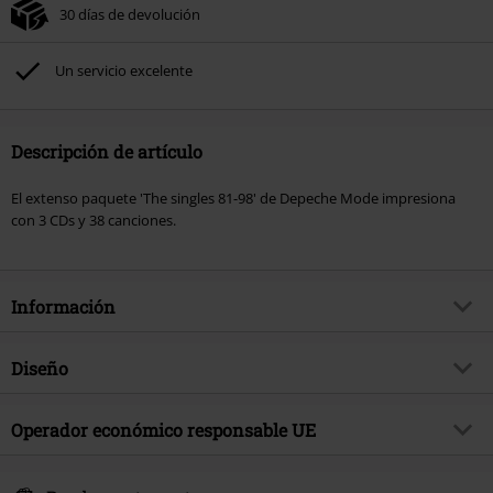
30 días de devolución
Un servicio excelente
Descripción de artículo
El extenso paquete 'The singles 81-98' de Depeche Mode impresiona
con 3 CDs y 38 canciones.
Información
Artículo no.
433491
Diseño
Título
The singles 81-98
Tipo de producto
CD
Género Musical
Operador económico responsable UE
Alternativo/Indie
Media - Formato 1-3
3-CD
Edición
Edición Limitada
Sony Music Entertainment Germany GmbH