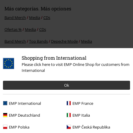
Más categorías. Más opciones
Band Merch
Media
CDs
Ofertas %
Media
CDs
Band Merch
Top Bands
Depeche Mode
Media
Band Merch
Género
Indie Alternativo
Shopping from International
Please click here to visit EMP Online Shop for customers from
International
15%
E-mail Newsletter
Ok
descuento
¡Cheque regalo del 15% de descuento,
suscríbete ahora!
Más
EMP International
EMP France
EMP Deutschland
EMP Italia
EMP Polska
EMP Česká Republika
Doy mi consentimiento para recibir la newsletter de EMP y acepto que